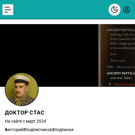
menu
ДОКТОР СТАС
На сайте с март 2024
8
историй
5
подписчиков
3
подписки