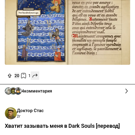
20
1
4
комментария
Доктор Стас
2г
Хватит зазывать меня в Dark Souls [перевод]