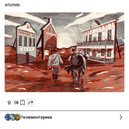
эпопее.
18
7
комментариев