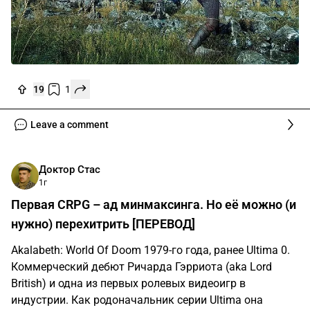
19
1
Leave a comment
Доктор Стас
1г
Первая CRPG – ад минмаксинга. Но её можно (и
нужно) перехитрить [ПЕРЕВОД]
Akalabeth: World Of Doom 1979-го года, ранее Ultima 0.
Коммерческий дебют Ричарда Гэрриота (aka Lord
British) и одна из первых ролевых видеоигр в
индустрии. Как родоначальник серии Ultima она