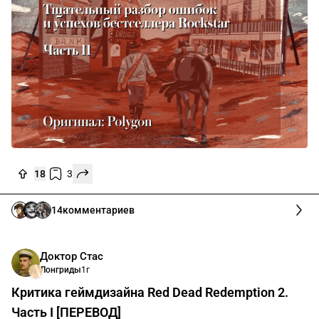
18
3
14
комментариев
Доктор Стас
Лонгриды
1г
Критика геймдизайна Red Dead Redemption 2.
Часть I [ПЕРЕВОД]