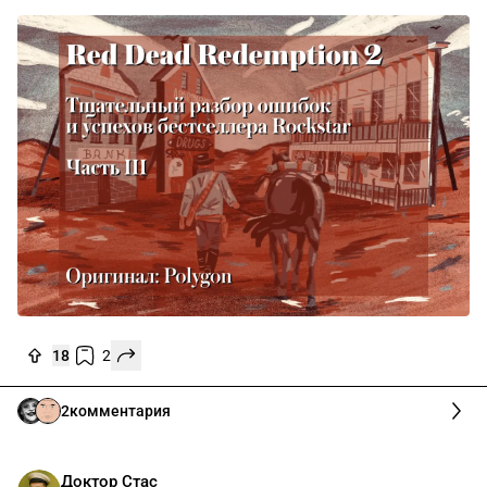
18
2
2
комментария
Доктор Стас