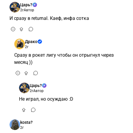
Царь?
2г
Автор
И сразу в returnal. Каеф, инфа сотка
Драко
2г
Сразу в рокет лигу чтобы он отрыгнул через
месяц ))
Царь?
2г
Автор
Не играл, но осуждаю :D
kosta?
2г