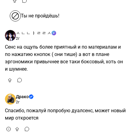
Ты не пройдёшь!
ㅅ ㄴ ㄴ ㅑ ㄹ ㄹ ㅅ
2г
Сенс на ощупь более приятный и по материалам и
по нажатию кнопок ( они тише) а вот в плане
эргономики привычнее все таки боксовый, хоть он
и шумнее.
Драко
2г
Спасибо, пожалуй попробую дуалсенс, может новый
мир откроется