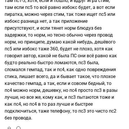
там пс1-3, хотя, если и пошло, и вдруг игра стим,
там если пс5 то всё равно избокс будет, а вот если
пиратка, можно через стим, так тоже ищет пс5 или
избокс разница нет, а так приложение
присутствуют, и если тянет норм блюдуз без
задержки, то норм, но тесно обычно через провод
норм, но принципе, думаю какой нибудь, дешёвого
пс5 или избокс таже 360, будет не плохо, хотя как
говорил автор, какой не была ПС они всё равно как
будто реально быстро ломаются, пс3 была,
сломался гемпад, так и пс4, как одно повреждения
стика, лишает всего, да и бывает такое, что плохое
качество гемпад, а так, если и совсем бедный, то
пс4 можно норм, дешевку, но пс4 просто пс3 в разы
лучше, но все же, кому как, и пс3 пытаются тоже и
как пс4, но пс4 в то раз лучше и быстрее
подключиться, таже телефону, то пс3 это чисто пс2
без провода.