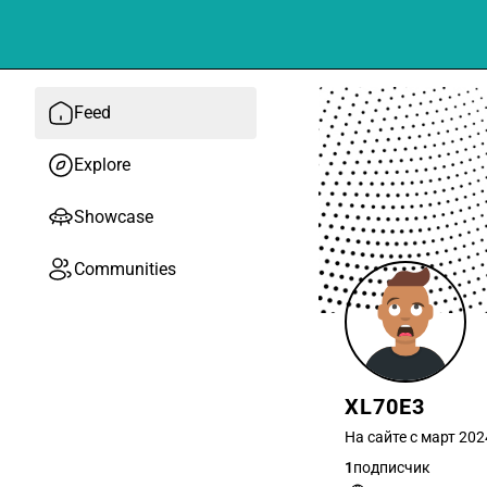
Feed
Explore
Showcase
Communities
XL70E3
На сайте с март 202
1
подписчик