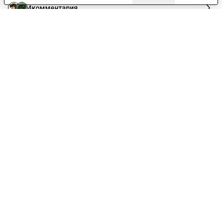
4
комментария
No Fantasy
Жизнь
1г
Исследование Midia Research показало что
геймеры всё меньше времени уделяют играм
Недавнее исследование Midia Research показало, что
люди стали меньше играть. Консольщики теперь в
среднем проводят в играх 10 часов в неделю, ПК-
игроки – 9,7. Меньше 5 часов играет 36%
консольщиков и 40% ПК геймеров.