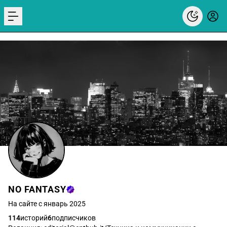
menu
NO FANTASY
На сайте с январь 2025
114
историй
6
подписчиков