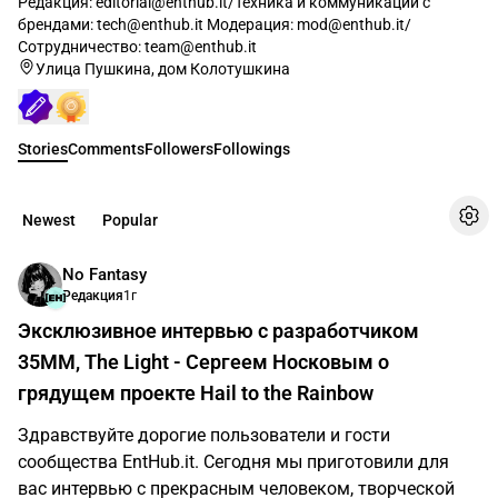
Редакция: editorial@enthub.it/Техника и коммуникации с
брендами: tech@enthub.it Модерация: mod@enthub.it/
Сотрудничество: team@enthub.it
Улица Пушкина, дом Колотушкина
Stories
Comments
Followers
Followings
Newest
Popular
No Fantasy
Редакция
1г
Эксклюзивное интервью с разработчиком
35ММ, The Light - Сергеем Носковым о
грядущем проекте Hail to the Rainbow
Здравствуйте дорогие пользователи и гости
сообщества EntHub.it. Сегодня мы приготовили для
вас интервью с прекрасным человеком, творческой