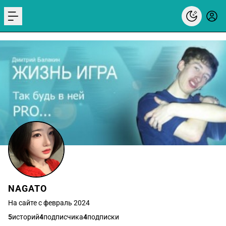
menu
NAGATO
На сайте с февраль 2024
5
историй
4
подписчика
4
подписки