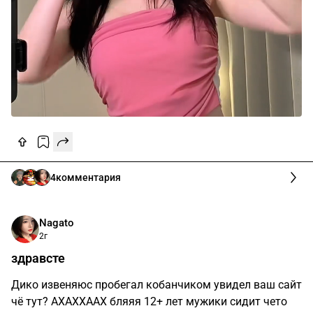
4
комментария
Nagato
2г
здравсте
Дико извеняюс пробегал кобанчиком увидел ваш сайт
чё тут? АХАХХААХ бляяя 12+ лет мужики сидит чето