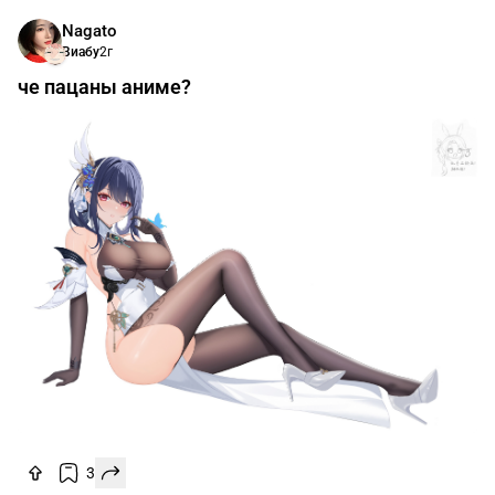
Nagato
Виабу
2г
че пацаны аниме?
3