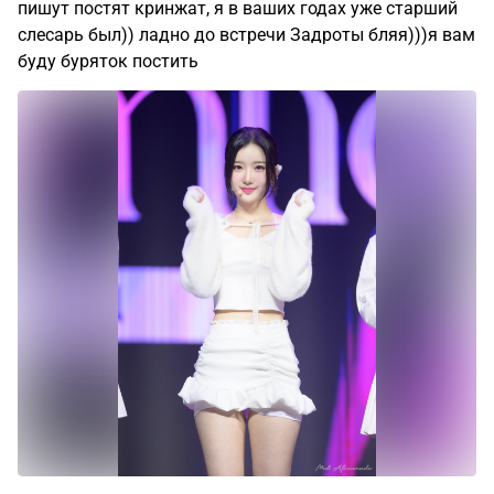
пишут постят кринжат, я в ваших годах уже старший
слесарь был)) ладно до встречи Задроты бляя)))я вам
буду буряток постить