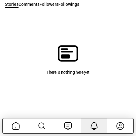
Stories
Comments
Followers
Followings
There is nothing here yet