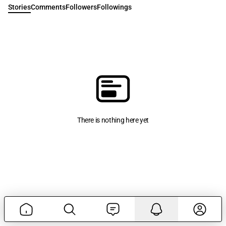
Stories
Comments
Followers
Followings
There is nothing here yet