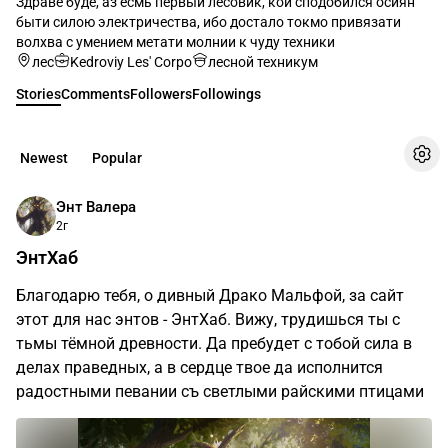
Здраве буде, аз есмь первый лесовик, кой сподобился осиян
быти силою электричества, ибо достало токмо привязати
волхва с умением метати молнии к чуду техники
лес
Kedroviy Les' Corpo
лесной техникум
Stories
Comments
Followers
Followings
Newest
Popular
Энт Валера
2г
ЭнтХаб
Благодарю тебя, о дивный Драко Мальфой, за сайт
этот для нас энтов - ЭнтХаб. Вижу, трудишься ты с
тьмы тёмной древности. Да пребудет с тобой сила в
делах праведных, а в сердце твое да исполнится
радостными певании съ светлыми райскими птицами