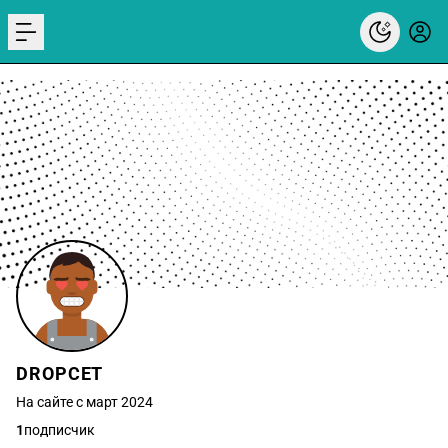
menu
DROPCET
На сайте с март 2024
1
подписчик