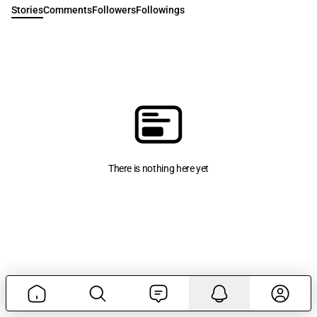
Stories
Comments
Followers
Followings
There is nothing here yet