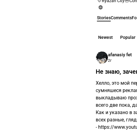
Ryazan City
Con
Stories
Comments
Fo
Newest
Popular
afanasiy fet
2г
Не знаю, заче
Хелло, это мой п
сумняшеся реклам
выкладываю прохо
всего две пока, 
Как и указано в з
всех разные, гляд
- https://www.yout