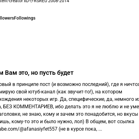
tent-creator xD
RSREU 2008-2014
llowers
Followings
м Вам это, но пусть будет
ервый в принципе пост (и возможно последний), где я ничто
ирую свой ютуб-канал (как звучит-то!), на котором
ждения некоторых игр. Да, специфические, да, немного их
да, БЕЗ КОММЕНТАРИЕВ, ибо делать это я не люблю и не ум
аголовке, не знаю, кому и зачем это понадобится, но вкусы
ишь, кому-то это и было нужно, лол) В общем, вот ссылка
ube.com/@afanasiyfet557 (не в курсе пока, ...