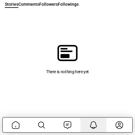
Stories
Comments
Followers
Followings
There is nothing here yet