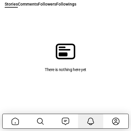
Stories
Comments
Followers
Followings
There is nothing here yet