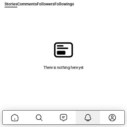
Stories
Comments
Followers
Followings
There is nothing here yet