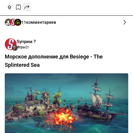
11
комментариев
Sуприм ?
Игры
2г
Морское дополнение для Besiege - The
Splintered Sea