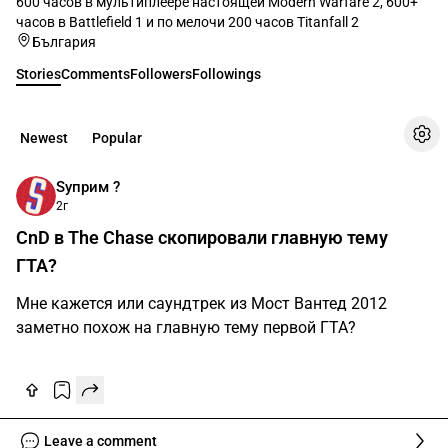
600 часов в мультиплеере настоящей Modern Warfare 2, 600+
часов в Battlefield 1 и по мелочи 200 часов Titanfall 2
България
Stories
Comments
Followers
Followings
Newest
Popular
Sуприм ?
2г
CnD в The Chase скопировали главную тему
ГТА?
Мне кажется или саундтрек из Мост Вантед 2012
заметно похож на главную тему первой ГТА?
Leave a comment