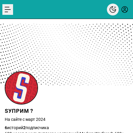
menu
SУПРИМ ?
На сайте с март 2024
6
историй
2
подписчика