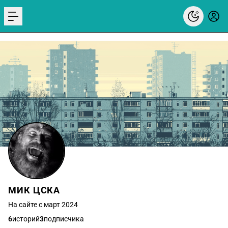
menu
МИК ЦСКА
На сайте с март 2024
6
историй
3
подписчика