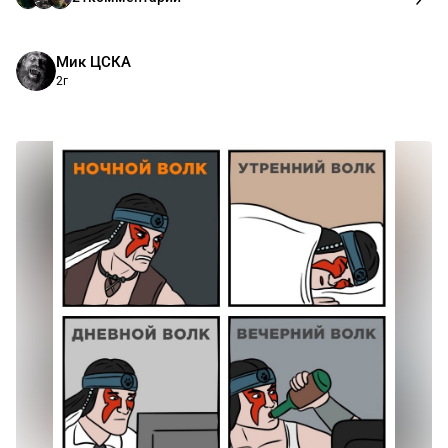
Мик ЦСКА
2г
⠀⠀⠀⠀⠀⠀