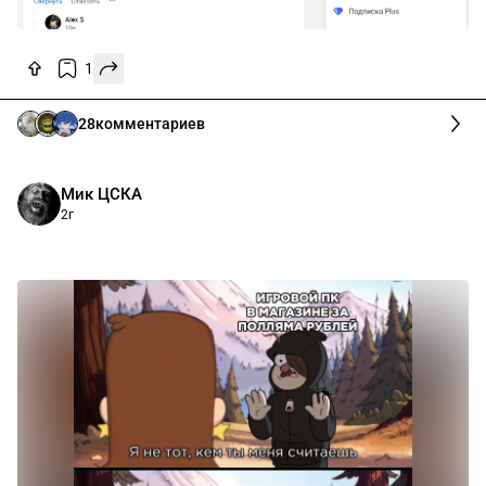
1
28
комментариев
Мик ЦСКА
2г
⠀⠀⠀⠀⠀⠀