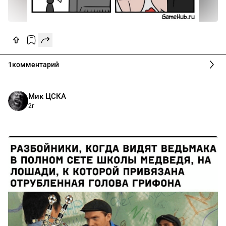
1
комментарий
Мик ЦСКА
2г
⠀⠀⠀⠀⠀⠀