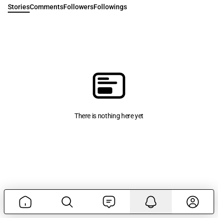
Stories
Comments
Followers
Followings
There is nothing here yet