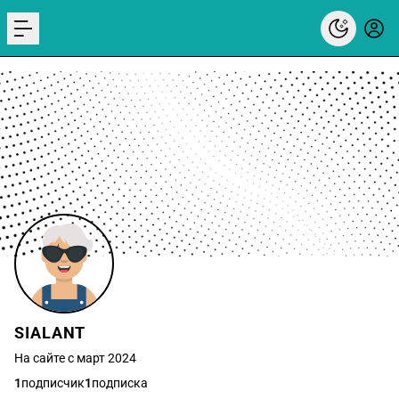
menu
SIALANT
На сайте с март 2024
1
подписчик
1
подписка