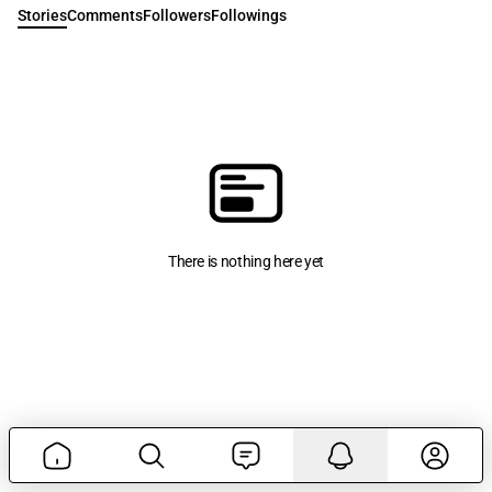
Stories
Comments
Followers
Followings
There is nothing here yet