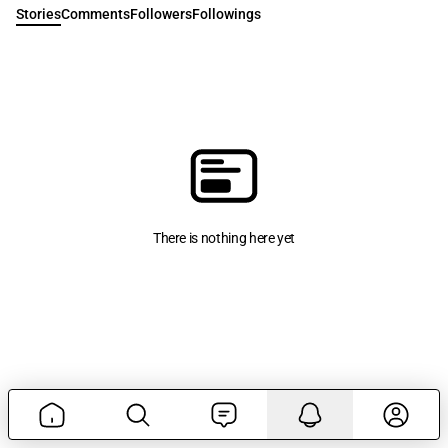
Stories
Comments
Followers
Followings
There is nothing here yet