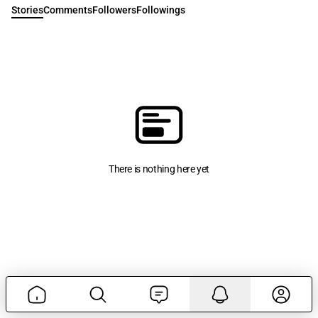
Stories
Comments
Followers
Followings
There is nothing here yet