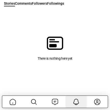
Stories
Comments
Followers
Followings
There is nothing here yet