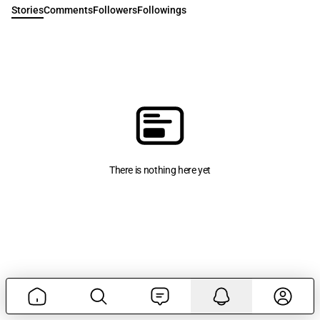
Stories
Comments
Followers
Followings
There is nothing here yet