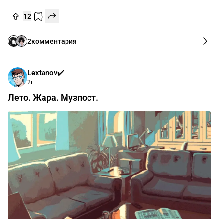
12
2
комментария
Lextanov✔️
2г
Лето. Жара. Музпост.