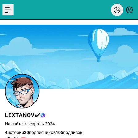
menu
LEXTANOV✔️
На сайте с февраль 2024
4
истории
30
подписчиков
105
подписок