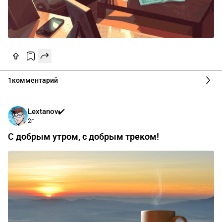
1
комментарий
Lextanov✔️
2г
С добрым утром, с добрым треком!