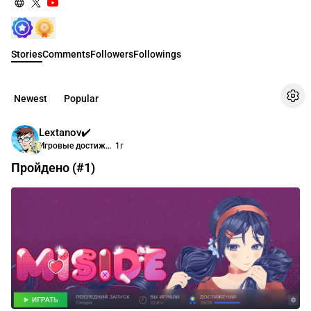
Stories
Comments
Followers
Followings
Newest
Popular
Lextanov✔️
Игровые достижения
1г
Пройдено (#1)