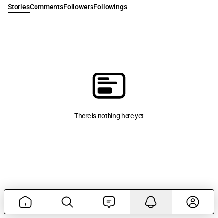
Stories
Comments
Followers
Followings
There is nothing here yet