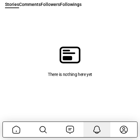
Stories
Comments
Followers
Followings
There is nothing here yet