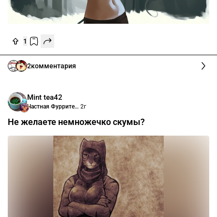
1
2
комментария
Mint tea42
Частная Фурритека Анимасити
2г
Не желаете немножечко скумы?