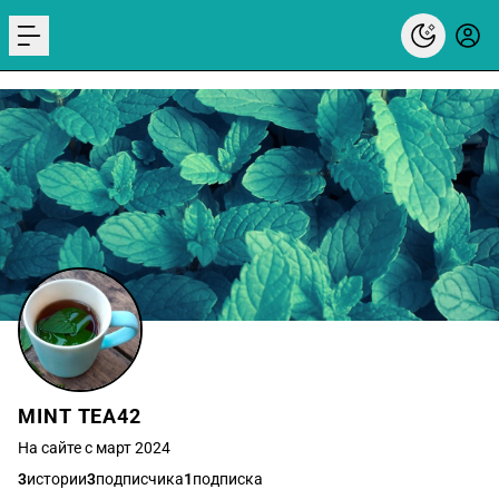
menu
MINT TEA42
На сайте с март 2024
3
истории
3
подписчика
1
подписка