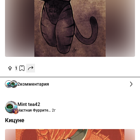
1
2
комментария
Mint tea42
Частная Фурритека Анимасити
2г
Кицуне