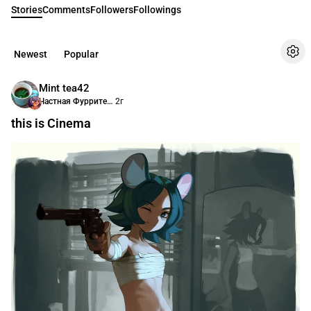
Stories
Comments
Followers
Followings
Newest
Popular
Mint tea42
Частная Фурритека Анимасити
2г
this is Cinema