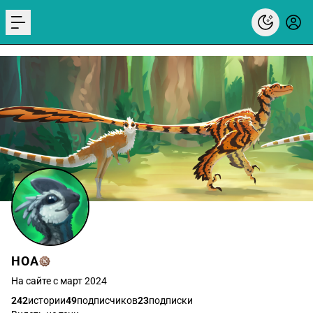
menu
НОА
На сайте с март 2024
242
истории
49
подписчиков
23
подписки