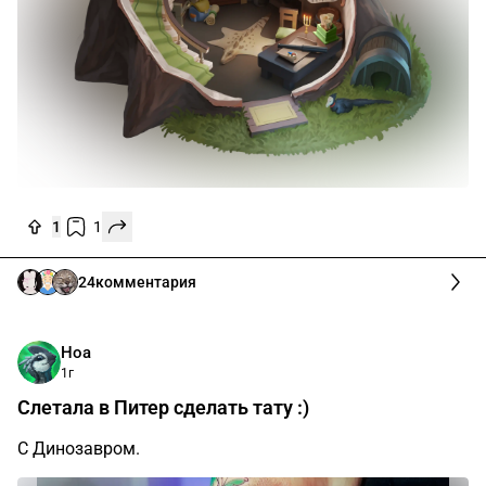
1
1
24
комментария
Ноа
1г
Слетала в Питер сделать тату :)
С Динозавром.