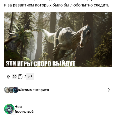
и за развитием которых было бы любопытно следить.
20
2
40
комментариев
Ноа
Творчество
2г