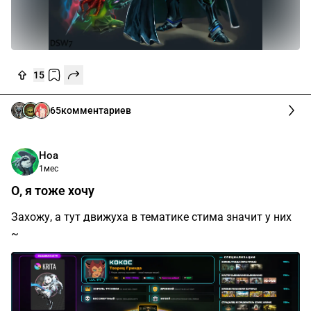
15
65
комментариев
Ноа
1мес
О, я тоже хочу
Захожу, а тут движуха в тематике стима значит у них
~