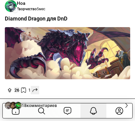
Ноа
Творчество
5мес
Diamond Dragon для DnD
26
1
18
комментариев
Ноа
Творчество
5мес