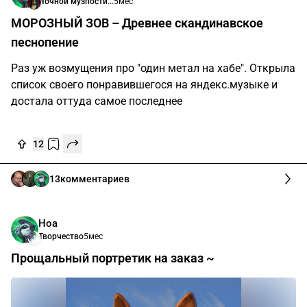
Ночной музпостинг
5мес
МОРОЗНЫЙ ЗОВ – Древнее скандинавское
песнопение
Раз уж возмущения про "один метал на хабе". Открыла
список своего понравившегося на яндекс.музыке и
достала оттуда самое последнее
12
13
комментариев
Ноа
Творчество
5мес
Прощальный портретик на заказ ~