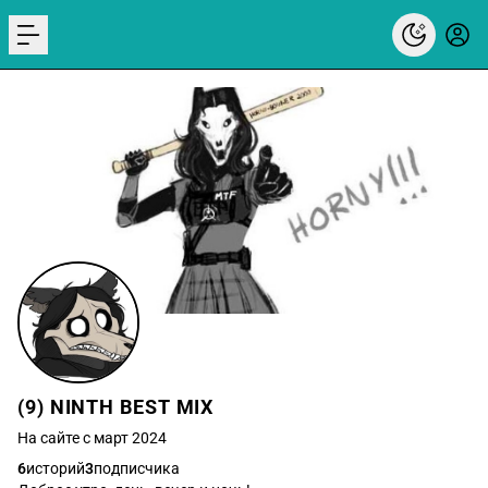
menu
(9) NINTH BEST MIX
На сайте с март 2024
6
историй
3
подписчика