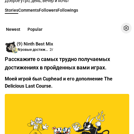
Доброе утро, день, вечер и ночь!
Stories
Comments
Followers
Followings
Newest
Popular
(9) Ninth Best Mix
Игровые достижения
2г
Расскажите о самых трудно получаемых
достижениях в пройденных вами играх.
Моей игрой был Cuphead и его дополнение The
Delicious Last Course.