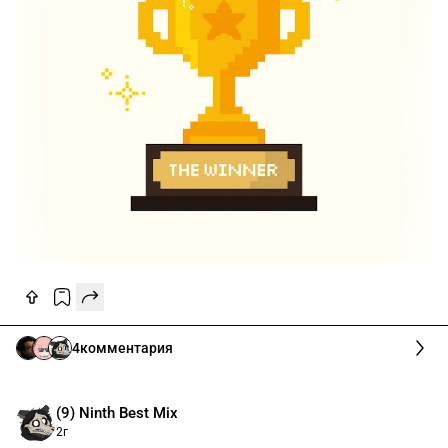
4
комментария
(9) Ninth Best Mix
2г