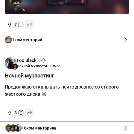
7
1
комментарий
Fox Black🦊
Ночной музпостинг
10мес
Ночной музпостинг
Продолжаю откапывать нечто древнее со старого
жесткого диска.😁
8
10
комментариев