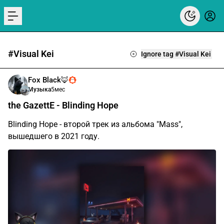
menu
#Visual Kei
Ignore tag #Visual Kei
Fox Black🦊
Музыка
5мес
the GazettE - Blinding Hope
Blinding Hope - второй трек из альбома "Mass",
вышедшего в 2021 году.