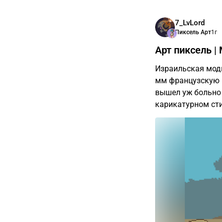
7_LvLord
Пиксель Арт
1г
Арт пиксель |
Израильская мод
мм французскую п
вышел уж больно
карикатурном стил