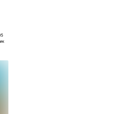
05
чик