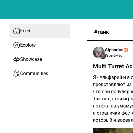
Feed
#танк
Explore
Alpharius
Игры
5мес
Showcase
Multi Turret 
Communities
Я - Альфарий и я
представляют из 
что они популярн
Так вот, этой игр
похожа на умамус
а странички фест
который я ворвал