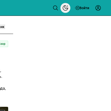
Войти
анк
бзор
,
ь.
да,