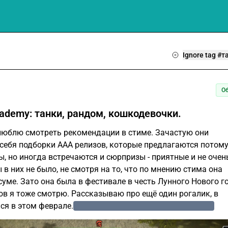
Ignore tag #т
О
Academy: танки, рандом, кошкодевочки.
 люблю смотреть рекомендации в стиме. Зачастую они
себя подборки ААА релизов, которые предлагаются потому
ы, но иногда встречаются и сюрпризы - приятные и не очен
ы в них не было, не смотря на то, что по мнению стима она
уме. Зато она была в фестивале в честь Лунного Нового го
ов я тоже смотрю. Рассказываю про ещё один рогалик, в
ся в этом феврале.
(возможно радномность жанра по...