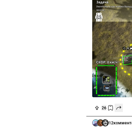
26
12
коммент