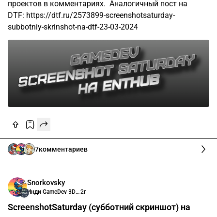
проектов в комментариях. Аналогичный пост на
DTF: https://dtf.ru/2573899-screenshotsaturday-
subbotniy-skrinshot-na-dtf-23-03-2024
7
комментариев
Snorkovsky
Инди GameDev 3D 2D графика
2г
ScreenshotSaturday (субботний скриншот) на