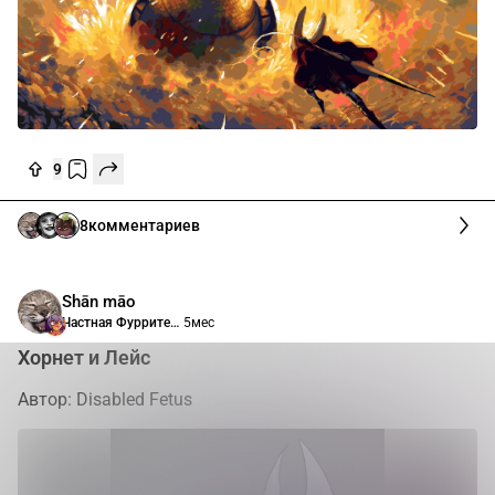
9
8
комментариев
Shān māo
Частная Фурритека Анимасити
5мес
Хорнет и Лейс
Автор: Disabled Fetus