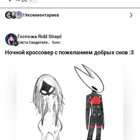
19
комментариев
Госпожа Ridd Strayder
Секта Свидетелей Сигналиса
8мес
Ночной кроссовер с пожеланием добрых снов :3