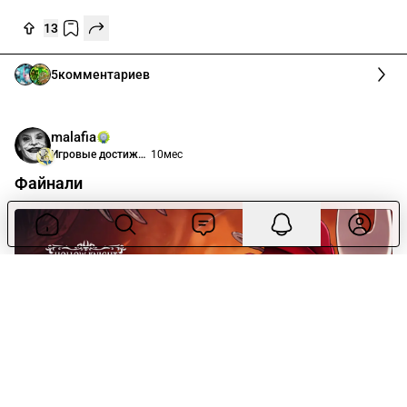
13
5
комментариев
malafia
Игровые достижения
10мес
Файнали
13