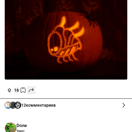
16
12
комментариев
Done
9мес