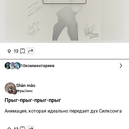
12
10
комментариев
Shān māo
Игры
3мес
Прыг-прыг-прыг-прыг
Анимация, которая идеально передает дух Силксонга