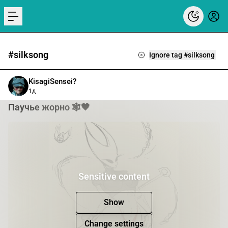
menu
#silksong
Ignore tag #silksong
KisagiSensei?
1д
Паучье жорно 🕸🖤
Sensitive content
Show
Change settings