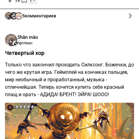
13
5
комментариев
Shān māo
Арт
4мес
Четвертый хор
Только что закончил проходить Силксонг. Божечки, до
чего же крутая игра. Геймплей на кончиках пальцев,
мир необычный и проработанный, музыка -
отличнейшая. Теперь хочется купить себе красный
плащ и орать - АДИДА! БРЕНТ! ЭЙРА! ШООО!