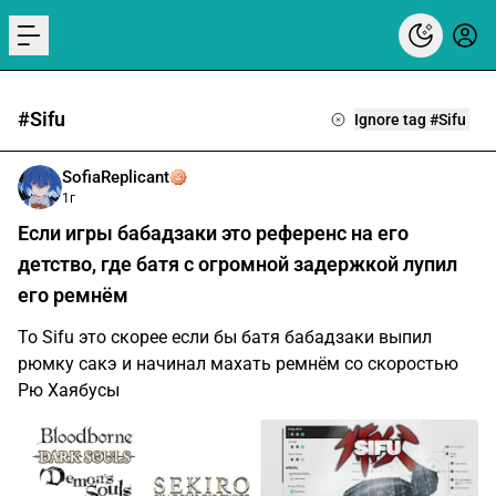
menu
#Sifu
Ignore tag #Sifu
SofiaReplicant
1г
Если игры бабадзаки это референс на его
детство, где батя с огромной задержкой лупил
его ремнём
То Sifu это скорее если бы батя бабадзаки выпил
рюмку сакэ и начинал махать ремнём со скоростью
Рю Хаябусы