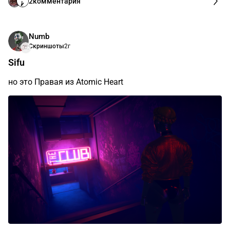
2
комментария
Numb
Скриншоты
2г
Sifu
но это Правая из Atomic Heart