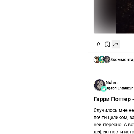
8
коммента
Nuhm
Офтоп Enthub
2г
Гарри Поттер 
Случилось мне не
почти целиком, з
неинтересно. А во
дефектности исто