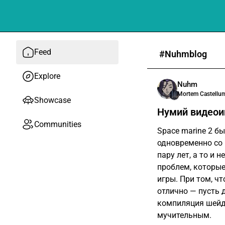
Feed
#Nuhmblog
Explore
Nuhm
Mortem Castellu
Showcase
Нумий видеоиг
Communities
Space marine 2 б
одновременно со 
пару лет, а то и
проблем, которые
игры. При том, ч
отлично — пусть 
компиляция шейде
мучительным.