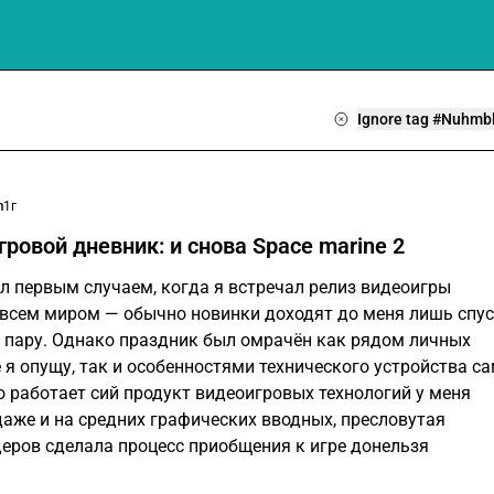
Ignore tag #Nuhmb
m
1г
ровой дневник: и снова Space marine 2
ыл первым случаем, когда я встречал релиз видеоигры
всем миром — обычно новинки доходят до меня лишь спус
 не пару. Однако праздник был омрачён как рядом личных
 я опущу, так и особенностями технического устройства с
то работает сий продукт видеоигровых технологий у меня
даже и на средних графических вводных, пресловутая
ров сделала процесс приобщения к игре донельзя