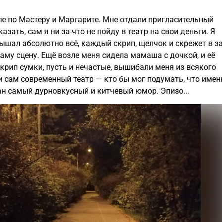
ле по Мастеру и Маргарите. Мне отдали пригласительный
казать, сам я ни за что не пойду в театр на свои деньги. Я
лышал абсолютно всё, каждый скрип, щелчок и скрежет в з
саму сцену. Ещё возле меня сидела мамаша с дочкой, и её
скрип сумки, пусть и нечастые, вышибали меня из всякого
и сам современный театр — кто бы мог подумать, что имен
ан самый дурновкусный и китчевый юмор. Эпизо...