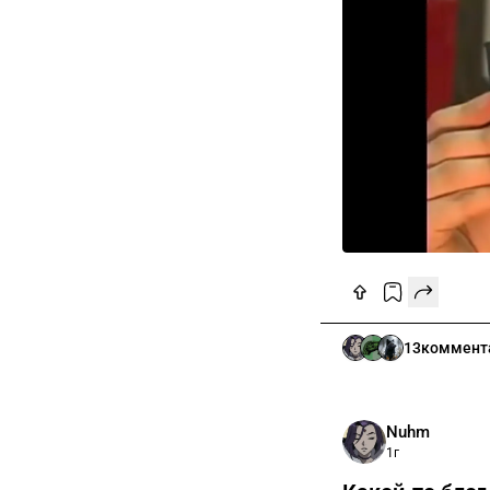
13
коммент
Nuhm
1г