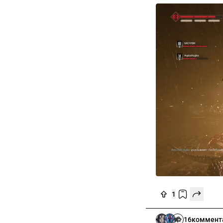
1
16
коммент