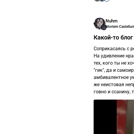
Nuhm
Mortem Castellu
Какой-то блог
Соприкасаясь с р
На удивление нра
тех, кого ты не 
"гик", да и самои
амбивалентное ум
же неистовая неп
говно и ссанину, 