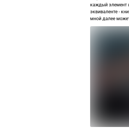
каждый элемент и
эквиваленте
- кни
мной далее может