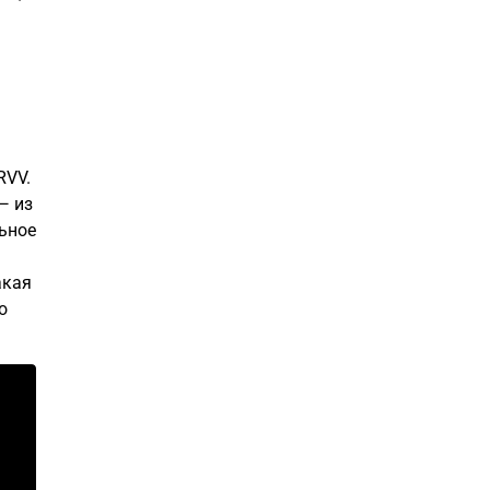
RVV.
— из
льное
акая
о