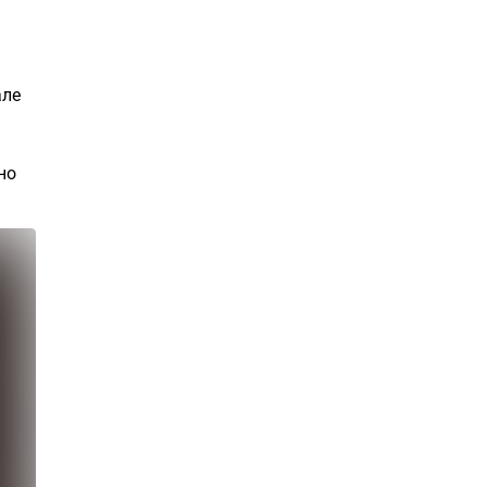
але
но