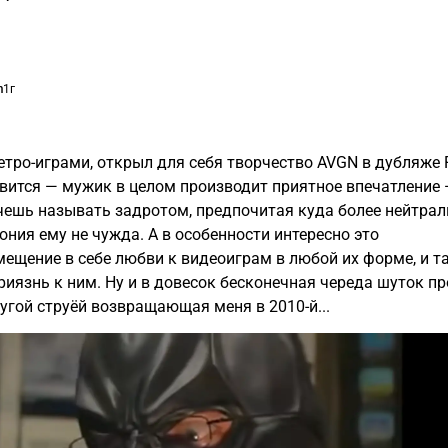
m
1г
етро-играми, открыл для себя творчество AVGN в дубляже 
вится — мужик в целом производит приятное впечатление 
хочешь называть задротом, предпочитая куда более нейтра
рония ему не чужда. А в особенности интересно это
ещение в себе любви к видеоиграм в любой их форме, и т
риязнь к ним. Ну и в довесок бесконечная череда шуток пр
тугой струёй возвращающая меня в 2010-й...