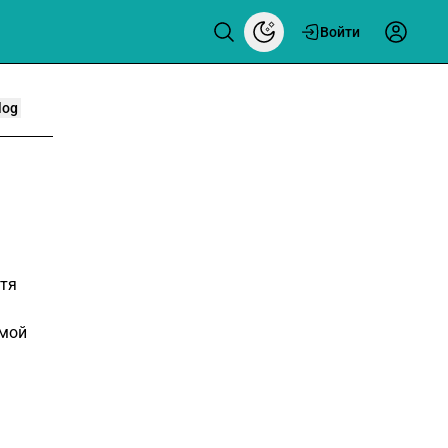
Войти
log
тя
амой