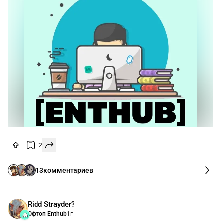
2
13
комментариев
Ridd Strayder?
Офтоп Enthub
1г