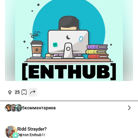
25
5
комментариев
Ridd Strayder?
Офтоп Enthub
1г