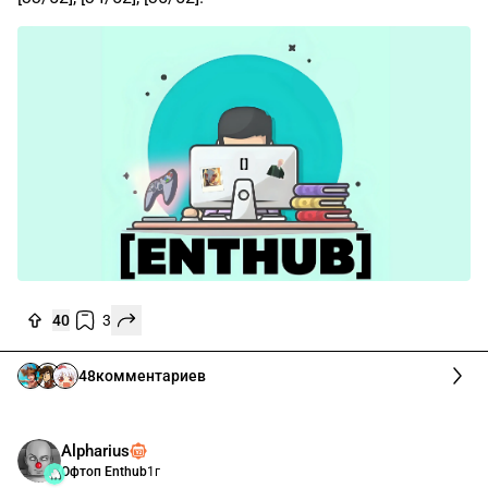
40
3
48
комментариев
Alpharius
Офтоп Enthub
1г