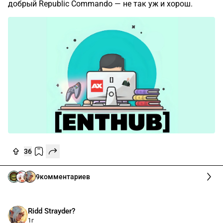
добрый Republic Commando — не так уж и хорош.
36
9
комментариев
Ridd Strayder?
1г