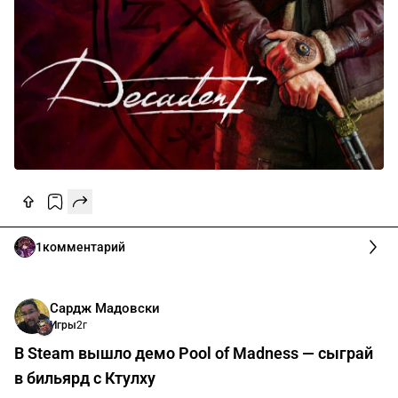
1
комментарий
Сардж Мадовски
Игры
2г
В Steam вышло демо Pool of Madness — сыграй
в бильярд с Ктулху