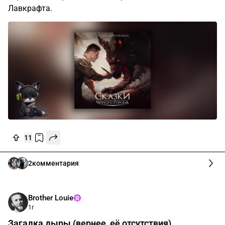
Лавкрафта.
11
2
комментария
Brother Louie
1г
Загадка дыры (вернее, её отсутствия)