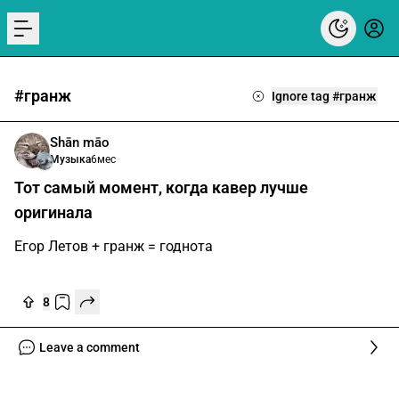
menu
#гранж
Ignore tag #гранж
Shān māo
Музыка
6мес
Тот самый момент, когда кавер лучше
оригинала
Егор Летов + гранж = годнота
8
Leave a comment