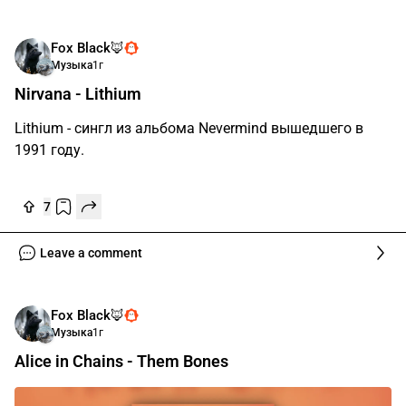
Fox Black🦊
Музыка
1г
Nirvana - Lithium
Lithium - сингл из альбома Nevermind вышедшего в
1991 году.
7
Leave a comment
Fox Black🦊
Музыка
1г
Alice in Chains - Them Bones