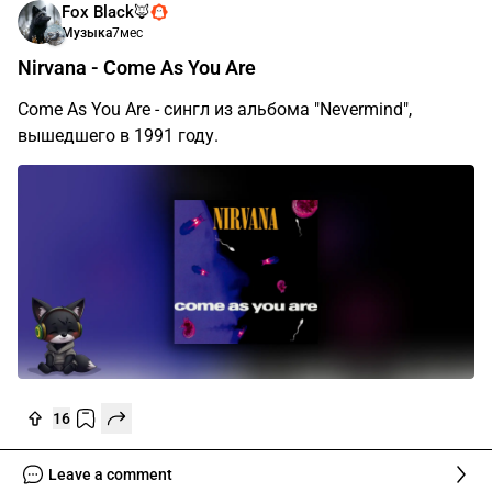
Fox Black🦊
Музыка
7мес
Nirvana - Come As You Are
Come As You Are - сингл из альбома "Nevermind",
вышедшего в 1991 году.
16
Leave a comment