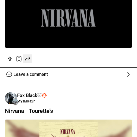
Leave a comment
Fox Black🦊
Музыка
2г
Nirvana - Tourette's