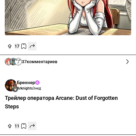
17
37
комментариев
Бреннер
Arknights
3нед
Трейлер оператора Arcane: Dust of Forgotten
Steps
11