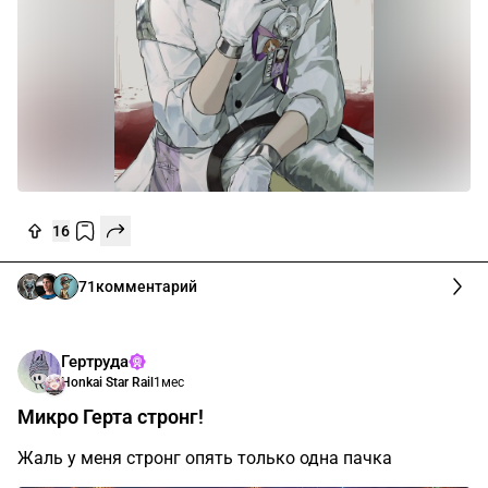
16
71
комментарий
Гертруда
Honkai Star Rail
1мес
Микро Герта стронг!
Жаль у меня стронг опять только одна пачка