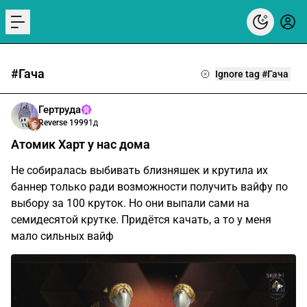
menu
#Гача
Ignore tag #Гача
Гертруда
Reverse 1999
1д
Атомик Харт у нас дома
Не собиралась выбивать близняшек и крутила их
баннер только ради возможности получить вайфу по
выбору за 100 круток. Но они выпали сами на
семидесятой крутке. Придётся качать, а то у меня
мало сильных вайф