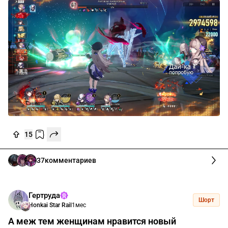
15
37
комментариев
Гертруда
Шорт
Honkai Star Rail
1мес
А меж тем женщинам нравится новый