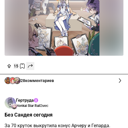
15
28
комментариев
Гертруда
Honkai Star Rail
2мес
Без Сандея сегодня
За 70 круток выкрутила конус Арчеру и Гепарда.