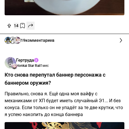
14
19
комментариев
Гертруда
Honkai Star Rail
1мес
Кто снова перепутал баннер персонажа с
баннером оружия?
Правильно, снова я. Ещё одна моя вайфу с
механиками от ХП будет иметь случайный Э1... И без
конуса. Если только он не упадёт за те две крутки, что
я успею накопить до конца баннера