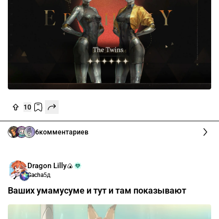
10
6
комментариев
Dragon Lilly🍙
Gacha
5д
Ваших умамусуме и тут и там показывают