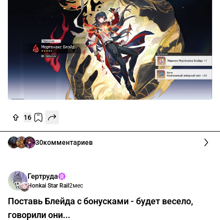
16
30
комментариев
Гертруда
Honkai Star Rail
2мес
Поставь Блейда с бонусками - будет весело,
говорили они...