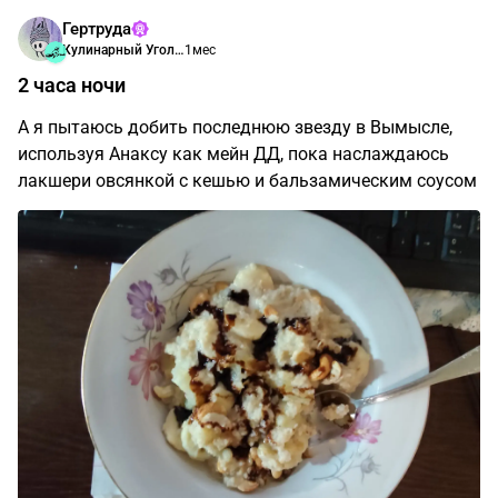
Гертруда
Кулинарный Уголок Энтхабера
1мес
2 часа ночи
А я пытаюсь добить последнюю звезду в Вымысле,
используя Анаксу как мейн ДД, пока наслаждаюсь
лакшери овсянкой с кешью и бальзамическим соусом