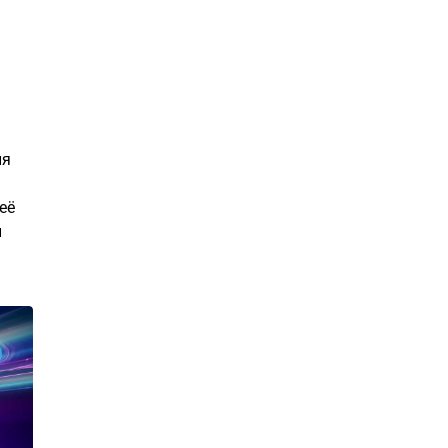
ия
её
и