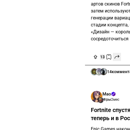
артов скинов Fort
затем используют
генерации вариац
стадии концепта, 
«Дизайн — король
сосредоточиться 
13
14
коммент
Мао
Игры
2мес
Fortnite спуст
теперь и в Ро
Epic Games наконе