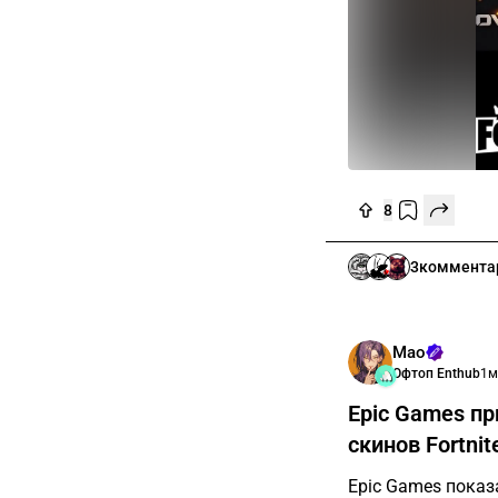
8
3
коммента
Мао
Офтоп Enthub
1м
Epic Games пр
скинов Fortnit
Epic Games показ