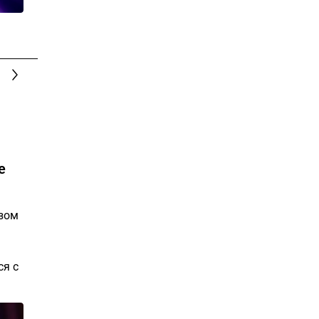
е
озом
ся с