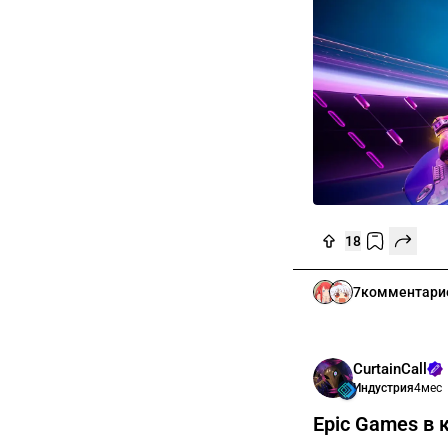
18
7
комментари
CurtainCall
Индустрия
4мес
Epic Games в 