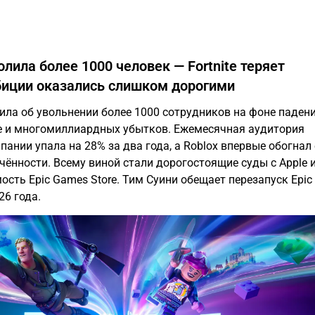
олила более 1000 человек — Fortnite теряет
биции оказались слишком дорогими
ила об увольнении более 1000 сотрудников на фоне паден
ite и многомиллиардных убытков. Ежемесячная аудитория
пании упала на 28% за два года, а Roblox впервые обогнал 
чённости. Всему виной стали дорогостоящие суды с Apple 
ость Epic Games Store. Тим Суини обещает перезапуск Epic
26 года.