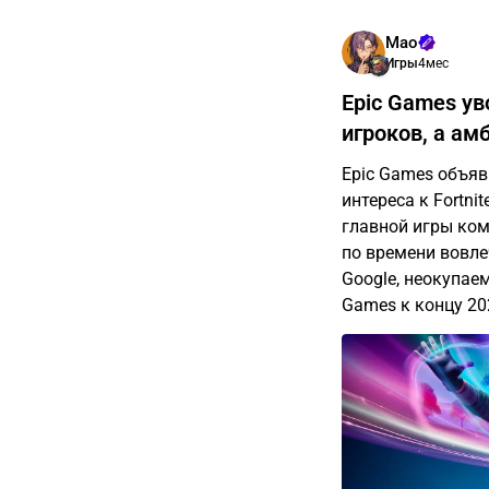
Мао
Игры
4мес
Epic Games ув
игроков, а ам
Epic Games объяв
интереса к Fortn
главной игры ком
по времени вовле
Google, неокупаем
Games к концу 20