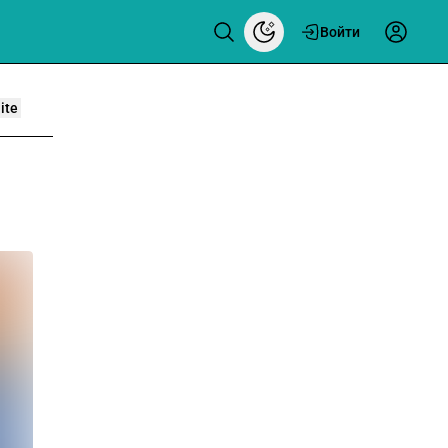
Войти
ite