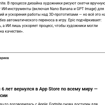
nite. В процессе дизайна художники рисуют скетчи вручную
 ИИ-инструменты (включая Nano Banana и GPT Image) для
ий и ускорения работы над 3D-прототипами — но всё это н
без автоматического переноса в игру. Epic подчёркивает:
, а ИИ лишь ускоряет процесс, чтобы художники могли
на качестве».
ариев
я 6 лет вернулся в App Store по всему миру —
ссии
ц-то договорилась с Apple: Fortnite снова доступен для