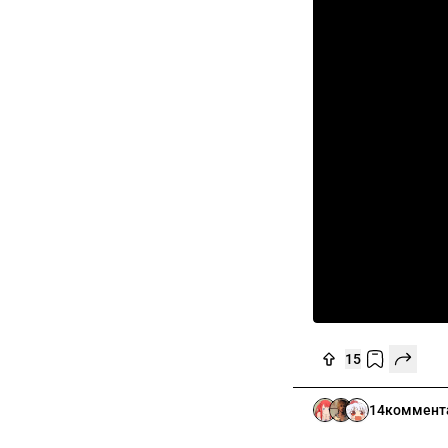
15
14
коммент