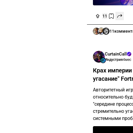
11
11
коммент
CurtainCall
Индустрия
4мес
Крах империи
угасание" Fort
Авторитетный игр
относительно буд
"середине процесс
стремительно угас
системными пробл