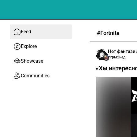
Feed
#Fortnite
Explore
Нет фантази
Игры
2нед
Showcase
«Хм интересно
Communities