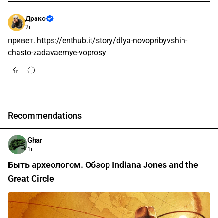
Драко
2г
привет.
https://enthub.it/story/dlya-novopribyvshih-
chasto-zadavaemye-voprosy
Recommendations
Ghar
1г
Быть археологом. Обзор Indiana Jones and the
Great Circle