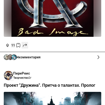
11
4
комментария
ПириРеис
Творчество
2г
Проект "Дружина". Притча о талантах. Пролог