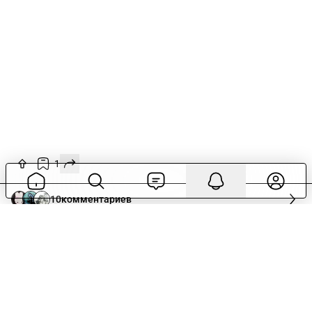
1
10
комментариев
lemon5ky
Бывший AR VR XR MR
1г
Потестил эпл вижн про чтобы вам не пришлось
(на самом деле да)