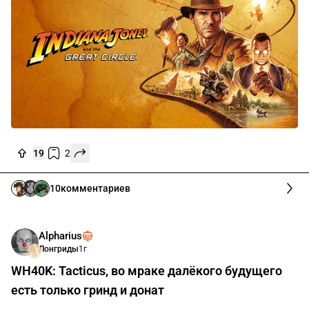
19
2
10
комментариев
Alpharius
Лонгриды
1г
WH40K: Tacticus, во мраке далёкого будущего
есть только гринд и донат