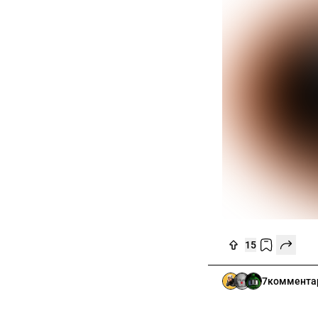
15
7
коммента