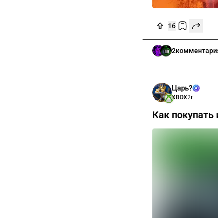
16
2
комментари
Царь?
XBOX
2г
Как покупать 