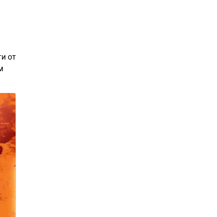
и от
м