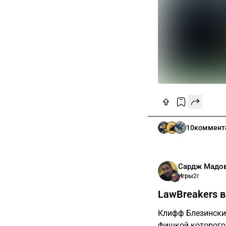
10
коммент
Сардж Мадо
Игры
2г
LawBreakers в
Клифф Блезински 
фишкой которого 