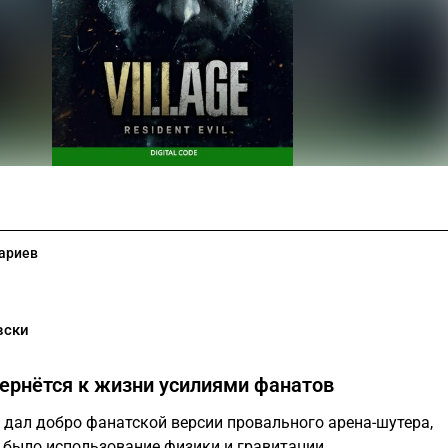
ариев
вски
ернётся к жизни усилиями фанатов
дал добро фанатской версии провального арена-шутера,
было использование физики и гравитации.