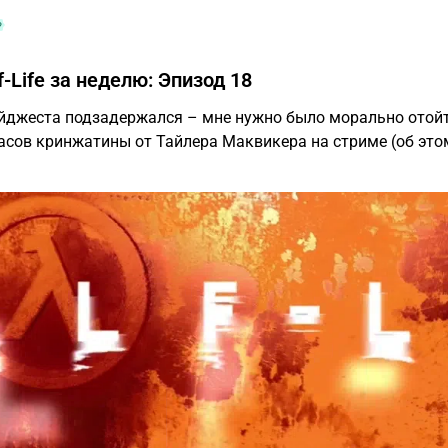
-Life за неделю: Эпизод 18
йджеста подзадержался – мне нужно было морально отойт
асов кринжатины от Тайлера Маквикера на стриме (об это