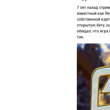
7 лет назад стри
известный как Re
собственной карт
открытую бету, н
обещал, что игра 
так.