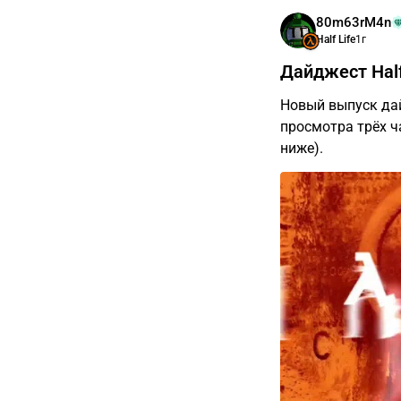
80m63rM4n
Half Life
1г
Дайджест Half
Новый выпуск да
просмотра трёх ч
ниже).