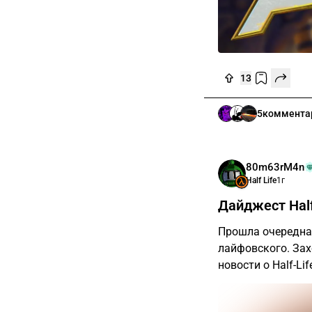
13
5
коммента
80m63rM4n
Half Life
1г
Дайджест Half
Прошла очередная
лайфовского. Захо
новости о Half-Life