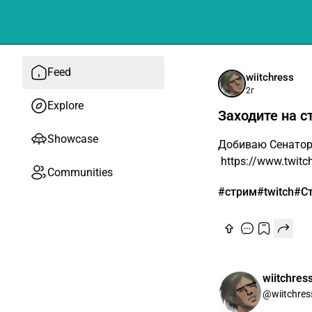
Feed
wiitchress
2г
Explore
​Заходите на 
Showcase
Добиваю Сенатора
https://www.twitch
Communities
#стрим
#twitch
#С
wiitchres
@wiitchres