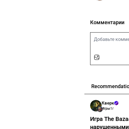
Комментарии
Recommendati
Кверк
Игры
1г
Игра The Baza
нарушенными