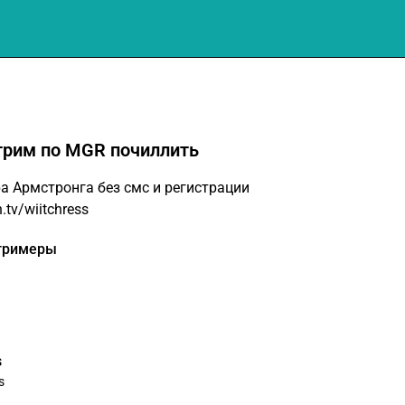
стрим по MGR почиллить
 Армстронга без смс и регистрации​
.tv/wiitchress
тримеры
s
s