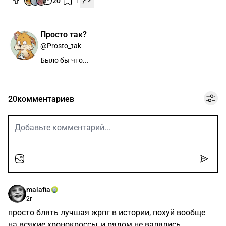
20
1
Просто так?
@Prosto_tak
Было бы что...
20
комментариев
malafia
2г
просто блять лучшая жрпг в истории, похуй вообще
на всякие хронокроссы, и рядом не валялись.