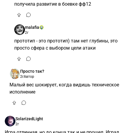
получила развитие в боевке фф12
malafia
2г
прототип - это прототип) там нет глубины, это
просто сфера с выбором цели атаки
Просто так?
2г
Автор
Малый вес шокирует, когда видишь техническое
исполнение
SolarizedLight
2г
Игра отличная, но до конца так и не прошел. Играл