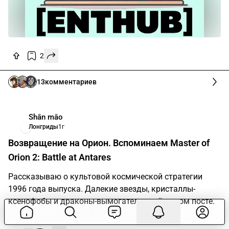
2
13
комментариев
Shān māo
Лонгриды
1г
Возвращение на Орион. Вспоминаем Master of
Orion 2: Battle at Antares
Рассказываю о культовой космической стратегии
1996 года выпуска. Далекие звезды, кристаллы-
ксенофобы и драконы-вымогатели - всё в этом посте.