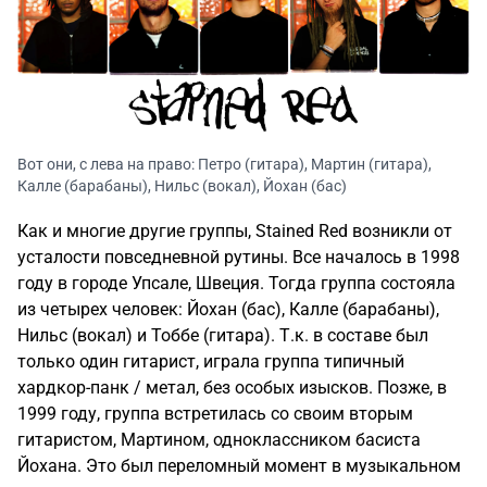
Вот они, с лева на право: Петро (гитара), Мартин (гитара),
Калле (барабаны), Нильс (вокал), Йохан (бас)
Как и многие другие группы, Stained Red возникли от
усталости повседневной рутины. Все началось в 1998
году в городе Упсале, Швеция. Тогда группа состояла
из четырех человек: Йохан (бас), Калле (барабаны),
Нильс (вокал) и Тоббе (гитара). Т.к. в составе был
только один гитарист, играла группа типичный
хардкор-панк / метал, без особых изысков. Позже, в
1999 году, группа встретилась со своим вторым
гитаристом, Мартином, одноклассником басиста
Йохана. Это был переломный момент в музыкальном