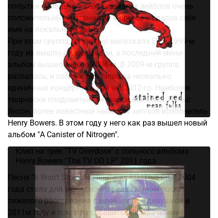
попытки привлечь к себе внимание лейблов очень
положительными отзывами в прессе и сделав себе
имя на локальной сцене.
При этом группа регулярно выпускала EP, в 1999-м
году их вышло аж целых три, а последний мини-
альбом вышел у них в 2006-м. В 2009-м группа
распалась, и собиралась лишь на несколько
единичных концертов в районе 2012-го. Наиболее
творчески плодовитым оказался вокалист Нильс
Янсон, более известный ныне как хип-хоп исполнитель
Henry Bowers. В этом году у него как раз вышел новый
альбом "A Canister of Nitrogen".
Клип на трек "TV Overdose" с сольного альбома
Henry Bowers "The TV OD LP" 2011 года.
Песня "It Won't Stop Bleeding" с их ЕП "This City" 2004
года стала для меня своего рода гимном после
тяжелого расставания с моей первой девушкой в
2011м году и помогла справиться с мрачными