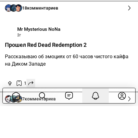
18
комментариев
Mr Mysterious NoName
2г
Прошел Red Dead Redemption 2
Рассказываю об эмоциях от 60 часов чистого кайфа
на Диком Западе
1
7
комментариев
Старые приставки
Лонг
Ретро Игры
3мес
Огонь, пушки и хэви-метал: как Rock n’ Roll