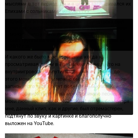
мыслями в тот период. Да и в целом заслушивался их
Епихами с сольниками Нильса.
Клип, как и некоторые другие из саундтрека был
снят эксклюзивно для игры. О его существовании
можно было узнать лишь прошерстив старый
сайт группы на web archive в разделе новостей за
2007 год.
И какого же было мое удивление, когда я,
просматривая титры в The Darkness узнал, что на
внутриигровом TV крутили клип на эту песню, до
этого момента в сети можно было найти лишь лайв-
запись этого трека, а тут полноценный клип. Клип
моей любимой группы, на мою любимую песню, в
моей любимой игре.
К-К-КОМБО!
И теперь, благодаря
мне, данный клип, как и другие, был отремастерен,
подтянут по звуку и картинке и благополучно
выложен на YouTube.