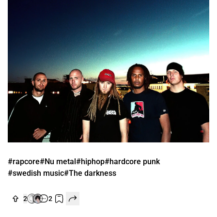
#rapcore
#Nu metal
#hiphop
#hardcore punk
#swedish music
#The darkness
2
2