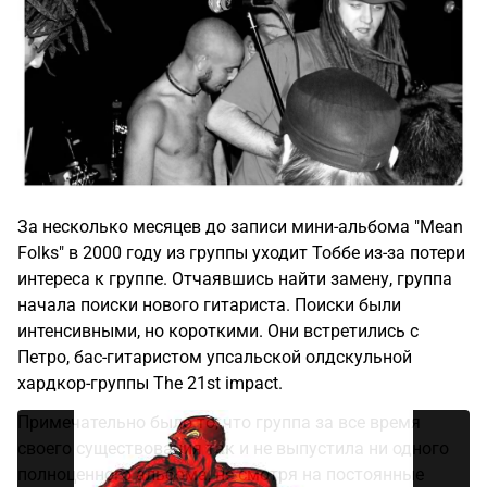
За несколько месяцев до записи мини-альбома "Mean
Folks" в 2000 году из группы уходит Тоббе из-за потери
интереса к группе. Отчаявшись найти замену, группа
начала поиски нового гитариста. Поиски были
интенсивными, но короткими. Они встретились с
Петро, бас-гитаристом упсальской олдскульной
хардкор-группы The 21st impact.
Примечательно было то, что группа за все время
своего существования так и не выпустила ни одного
полноценного альбома, не смотря на постоянные