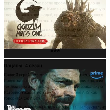
хорошие отзывы, но после просмотра все встало на
места. Фильм годнота. Кино не сколько про огромную
тварь, сколько про людей, про тяготы послевоенного
периода Японии, про честь, долг и патриотизм.
Пока голливуд досуха выдаивает тему монстраверса
японцы возвращаются к истокам и делают один из
лучших фильмов про Годзиллу.
***
Пацаны. 4 сезон
После 3 серий понял, что не хочу это смотреть.
Повестка все испортила. Не пойми не правильно, я из
тех людей кто до последнего смотрел Американскую
Историю Ужасов, но тут как и в 10 сезоне AHS как
говорится too much
Совершенно ненужная линия Француза. Чел буквально