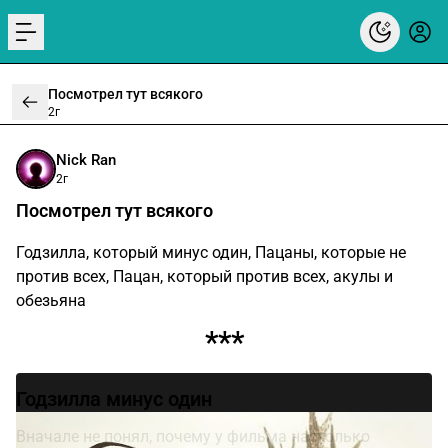
menu
Посмотрел тут всякого
2г
Nick Ran
2г
Посмотрел тут всякого
Годзилла, который минус один, Пацаны, которые не
против всех, Пацан, который против всех, акулы и
обезьяна
***
Годзилла минус один
Вначале не понял, почему у фильма настолько