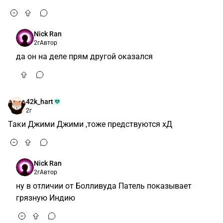
Nick Ran
2г
Автор
да он на деле прям другой оказался
42k_hart
2г
Таки Джими Джими ,тоже предствуются хД
Nick Ran
2г
Автор
ну в отличии от Болливуда Патель показывает
грязную Индию