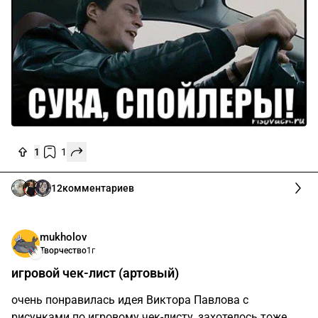
1
1
12
комментариев
mukholov
Творчество
1г
игровой чек-лист (артовый)
очень понравилась идея Виктора Павлова с
рисунками по игровому чек-листу, захотелось тоже