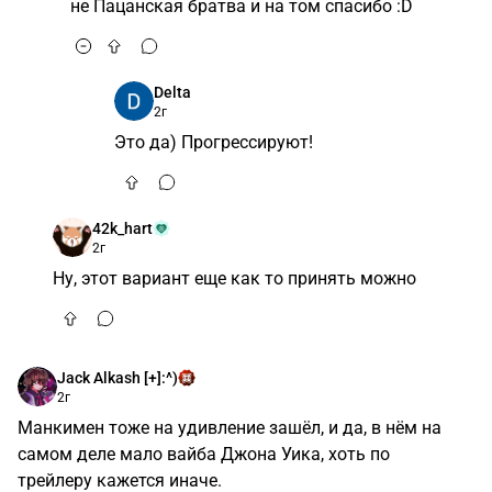
не Пацанская братва и на том спасибо :D
Delta
2г
Это да) Прогрессируют!
42k_hart
2г
Ну, этот вариант еще как то принять можно
Jack Alkash [+]:^)
2г
Манкимен тоже на удивление зашёл, и да, в нём на
самом деле мало вайба Джона Уика, хоть по
трейлеру кажется иначе.