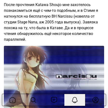
1
27
комментариев
Виктор Павлов
Визуальные новеллы
1г
Narcissu (2005)
После прочтения Katawa Shoujo мне захотелось
познакомиться ещё с чем-то подобным, и в Стиме я
наткнулся на бесплатную ВН Narcissu (новелла от
студии Stage Nana, аж 2005 года выпуска). Завязка
похожа на ту, что была в Катаве. Да и в процессе
чтения обнаружилось ещё некоторое количество
параллелей.