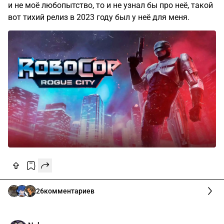
8
комментариев
Corvus Corax
Игры
1г
Прошёл RoboCop: Rogue City
Приятная АА игра. Если бы кое-кто не упомянул её тут
и не моё любопытство, то и не узнал бы про неё, такой
вот тихий релиз в 2023 году был у неё для меня.