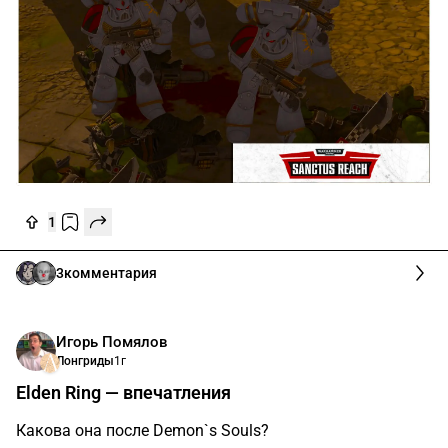
1
3
комментария
Игорь Помялов
Лонгриды
1г
Elden Ring — впечатления
Какова она после Demon`s Souls?