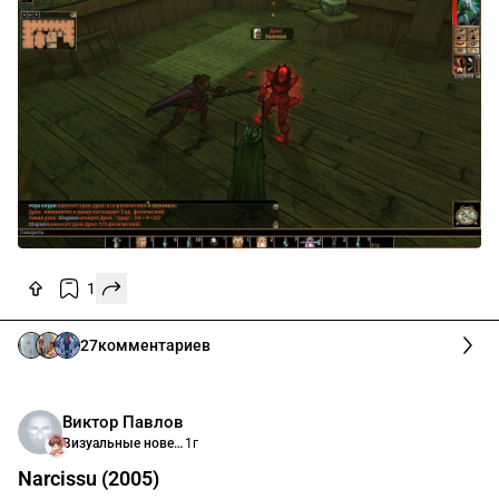
6
комментариев
Клуб фанатов киберпанка
1г
Neverwinter Nights после 20 часов
Ну прикольненько, прикольненько. Основные страхи
не подтвердились, игра раскрылась.