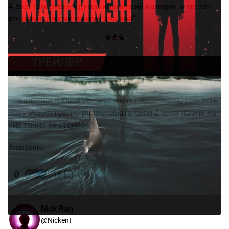
А еще там очень крутой индийский калорит, и не тот
который "джими-джими ача ача"
***
Акулы в Париже
Люблю я фильмы про акул и талассофобию. К
сожалению фильм не смог меня порадовать, там есть
пару моментов, но разменивать свои 2 часа жизни на
них точно не стоило.
#пацаны
16
Nick Ran
@Nickent