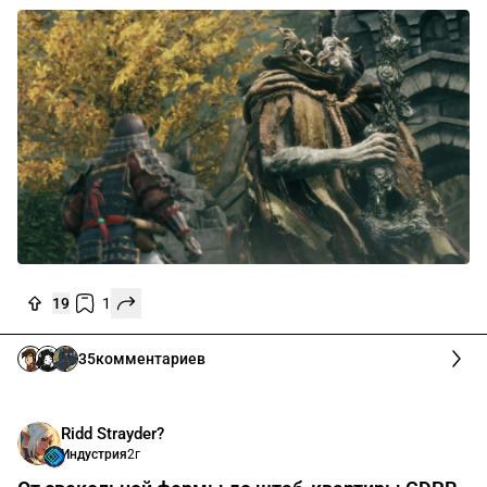
19
1
35
комментариев
Ridd Strayder?
Индустрия
2г