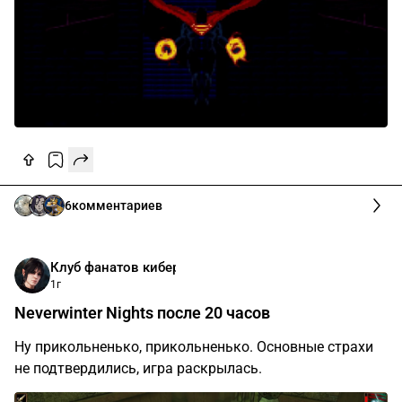
озираясь по бесконечному списку древних игр,
загруженных для эмуляции, я внезапно вспомнил о
таком персонаже как Супермен — наверняка с этим
парнем существует какой-нибудь яркий, знаковый
проект. Вот только детище для аркадных автоматов к
сожалению работать отказалось, а Superman для Sega
Game Gear (то, что я называю в...