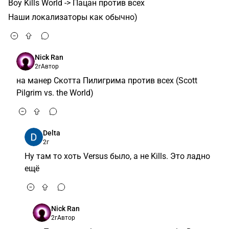
Boy Kills World -> Пацан против всех
Наши локализаторы как обычно)
Nick Ran
2г
Автор
на манер Скотта Пилигрима против всех (Scott
Pilgrim vs. the World)
Delta
2г
Ну там то хоть Versus было, а не Kills. Это ладно
ещё
Nick Ran
2г
Автор