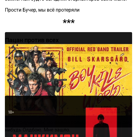
Прости Бучер, мы всё протеряли
***
Пацан против всех
А вот это просто веселое хорошее кино, единственное
что, Голливуду стоит сделать паузу в производстве
Джонуик-лайк фильмов иначе зрителя натурально
начнет мутить уже.
***
Манкимэн
Режиссёрская работа Дева Пателя. Казалось бы тот-
же Джонуик-лайк, но фильм больше тяготеет к какому
нибудь Олдбою. Мне зашло.