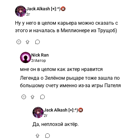
Jack Alkash [+]:^)
2г
Ну у него в целом карьера можно сказать с
этого и началась в Миллионере из Трущоб)
Nick Ran
2г
Автор
мне он в целом как актер нравится
Легенда о Зелёном рыцаре тоже зашла по
большому счету именно из-за игры Пателя
Jack Alkash [+]:^)
2г
Да, неплохой актёр.