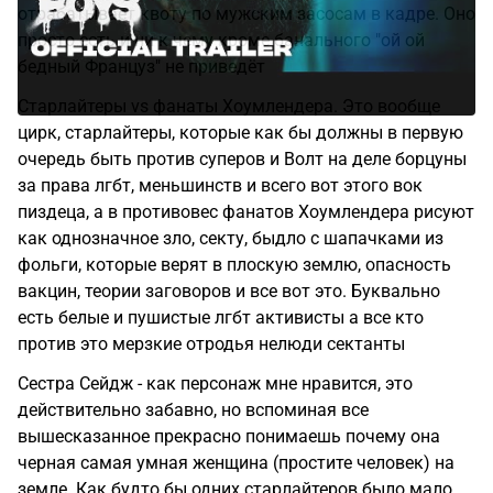
отрабатывает квоту по мужским засосам в кадре. Оно
просто есть и ни к чему кроме банального "ой ой
бедный Француз" не приведёт
Старлайтеры vs фанаты Хоумлендера. Это вообще
цирк, старлайтеры, которые как бы должны в первую
очередь быть против суперов и Волт на деле борцуны
за права лгбт, меньшинств и всего вот этого вок
пиздеца, а в противовес фанатов Хоумлендера рисуют
как однозначное зло, секту, быдло с шапачками из
фольги, которые верят в плоскую землю, опасность
вакцин, теории заговоров и все вот это. Буквально
есть белые и пушистые лгбт активисты а все кто
против это мерзкие отродья нелюди сектанты
Сестра Сейдж - как персонаж мне нравится, это
действительно забавно, но вспоминая все
вышесказанное прекрасно понимаешь почему она
черная самая умная женщина (простите человек) на
земле. Как будто бы одних старлайтеров было мало.