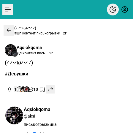
menu
(⁄ ⁄•⁄ω⁄•⁄ ⁄)
#щп контент писькогрызки ·
2г
Aqsiokqoma
щп контент писькогрызки
2г
(⁄ ⁄•⁄ω⁄•⁄ ⁄)
#Девушки
1
10
Aqsiokqoma
@aksi
писькогрызкина