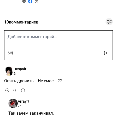
10
комментариев
Despair
2г
Опять дрочить... Не емае... ??
Array ?
2г
Так зачем заканчивал.