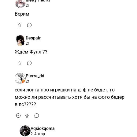
Melty Heart?
2г
Верим
Despair
2г
Ждём Фулл ??
Pierre_dd
2г
если лонга про игрушки на дтф не будет, то
можно ли рассчитывать хотя бы на фото бедер
в лс?????
Aqsiokqoma
2г
Автор