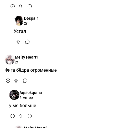
Despair
2г
Устал
Melty Heart?
2г
Фига бёдра огроменные
Aqsiokqoma
2г
Автор
у мя больше