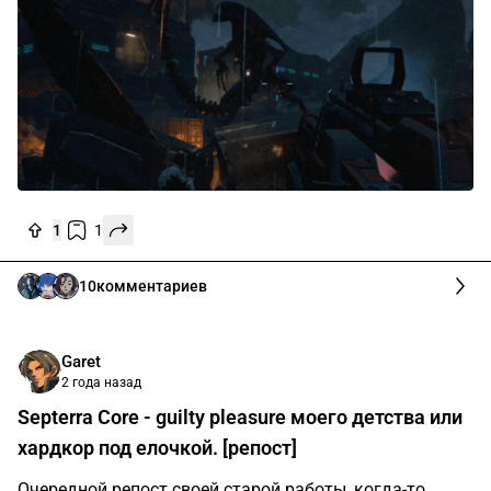
1
1
10
комментариев
Garet
2 года назад
Septerra Core - guilty pleasure моего детства или
хардкор под елочкой. [репост]
Очередной репост своей старой работы, когда-то