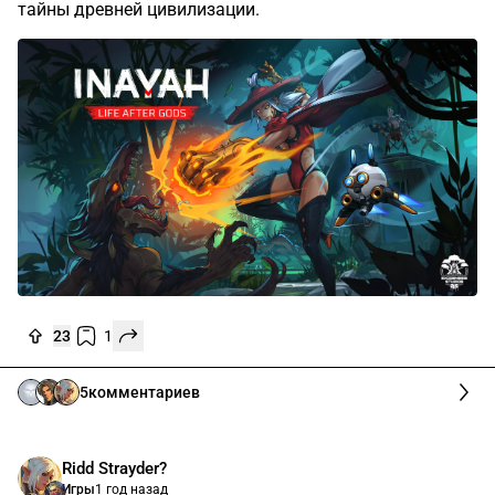
тайны древней цивилизации.
23
1
5
комментариев
Ridd Strayder?
Игры
1 год назад