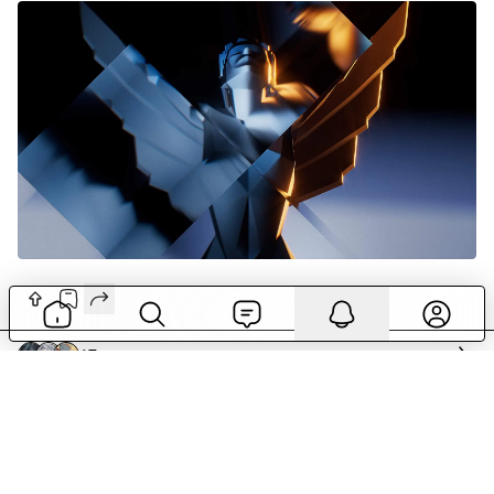
17
комментариев
FastLite
Игры
1 год назад
Личные игровые итоги года