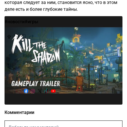
которая следует за ним, становится ясно, что в этом
деле есть и более глубокие тайны.
#новости
#игры
Ridd Strayder?
@Ridd-Strayder
team@enthub.it Редакция: editorial@enthub.it Техника
и коммуникации с брендами: tech@enthub.it
Модерация: mod@enthub.it
Комментарии