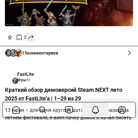
2
15
комментариев
FastLite
Игры
1г
Краткий обзор демоверсий Steam NEXT лето
2025 от FastLite’а | 1–29 из 29
13 июня – для меня круглая дата. Три года назад, на
летнем фестивале, я взял пачку демок и начал писать
на них обзоры с целью рассказать о классных
проектах, и с тех пор не пропустил ни одного NEXT-