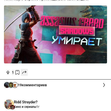
1
19
комментариев
Ridd Strayder?
Кино и сериалы
1г