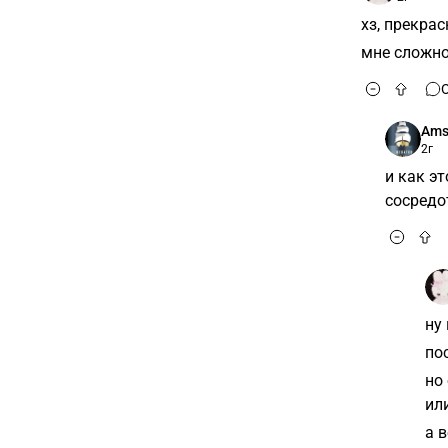
хз, прекра
мне сложно
Ams
2г
и как э
сосредо
ну 
по
но
ил
а 