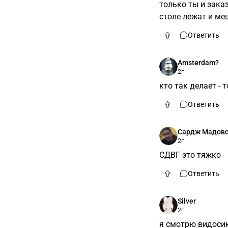
только ты и зака
столе лежат и ме
Ответить
Amsterdam?
2г
кто так делает - 
Ответить
Сардж Мадовс
2г
СДВГ это тяжко
Ответить
Silver
2г
я смотрю видосик