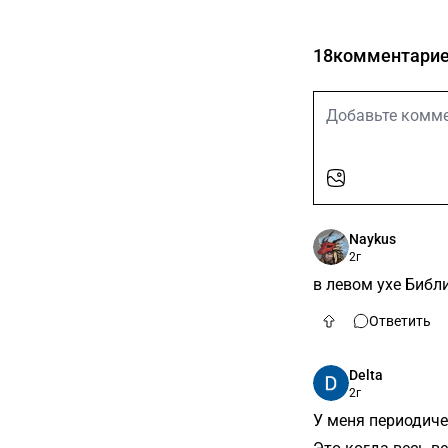
18
комментари
Naykus
2г
в левом ухе Библ
Ответить
Delta
2г
У меня периодиче