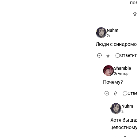
по
Nuhm
2г
Люди с синдромо
Ответит
Shamble
2г
Автор
Почему?
Отве
Nuhm
2г
Хотя бы да
целостному