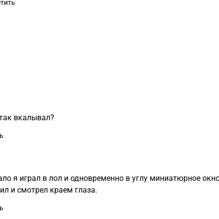
тить
 так вкалывал?
ь
ало я играл в лол и одновременно в углу миниатюрное окн
ил и смотрел краем глаза.
ь