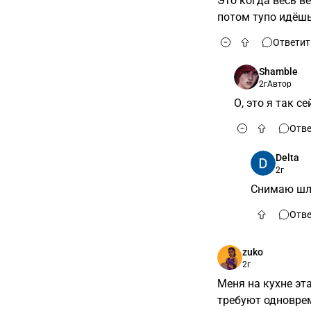
Это когда весь ве
потом тупо идёшь
Ответит
Shamble
2г
Автор
О, это я так с
Отве
Delta
2г
Снимаю шл
Отве
zuko
2г
Меня на кухне эт
требуют одноврем