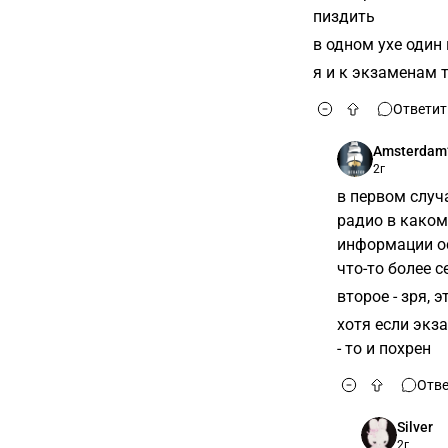
пиздить
в одном ухе один
я и к экзаменам 
Ответит
Amsterdam
2г
в первом случ
радио в каком
информации ос
что-то более с
второе - зря, 
хотя если экз
- то и похрен
Отве
Silver
2г