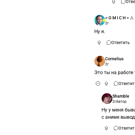
Отве
= O M I C H = ⚠
2г
Ну я.
Ответить
Cornelius
2г
Это ты на работе
Ответит
Shamble
2г
Автор
Ну у меня быв
с аниме вывод
Ответит