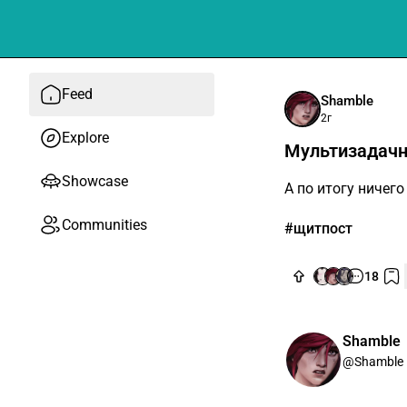
Feed
Shamble
2г
Explore
Мультизадачн
Showcase
А по итогу ничего
Communities
#щитпост
18
Shamble
@Shamble