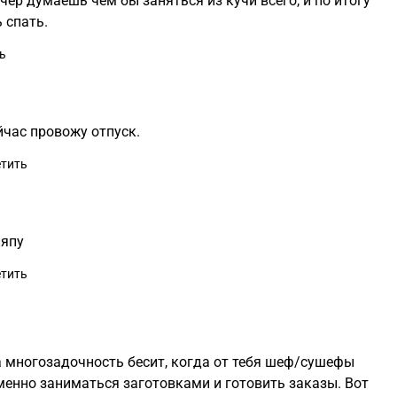
чер думаешь чем бы заняться из кучи всего, и по итогу
 спать.
ь
ейчас провожу отпуск.
тить
япу
тить
а многозадочность бесит, когда от тебя шеф/сушефы
енно заниматься заготовками и готовить заказы. Вот