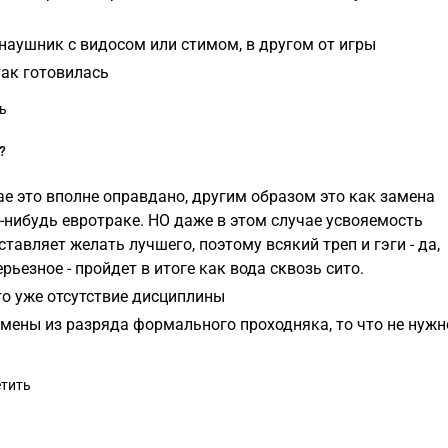
 наушник с видосом или стимом, в другом от игры
так готовилась
ь
?
ае это вполне оправдано, другим образом это как замена
-нибудь евротраке. НО даже в этом случае усвояемость
тавляет желать лучшего, поэтому всякий треп и гэги - да,
ерьезное - пройдет в итоге как вода сквозь сито.
это уже отсутствие дисциплины
амены из разряда формального проходняка, то что не нужн
тить