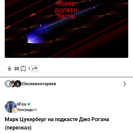
20
1
20
комментариев
nFox
Лонгриды
1г
Марк Цукерберг на подкасте Джо Рогана
(пересказ)