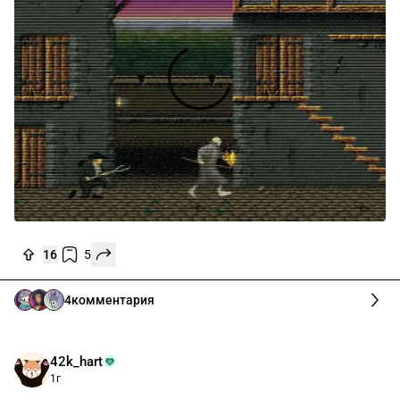
16
5
4
комментария
42k_hart
1г