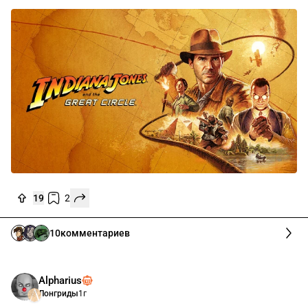
19
2
10
комментариев
Alpharius
Лонгриды
1г