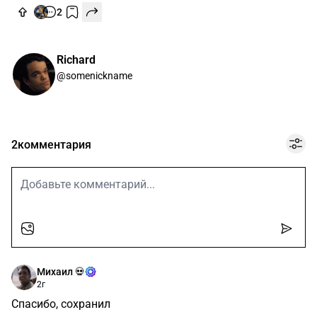
2
Richard
@somenickname
2
комментария
Михаил 💀
2г
Спасибо, сохранил