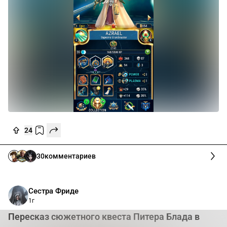
24
30
комментариев
Сестра Фриде
1г
Пересказ сюжетного квеста Питера Блада в