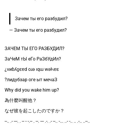
Зачем ты его разбудил?
—
Зачем ты его разбудил?
ЗАЧЕМ ТЫ ЕГО РАЗБУДИЛ?
ЗаЧеМ тЫ еГо РаЗбУдИл?
¿vиɓʎƍεɐd оɹǝ ıqɯ wǝҺɐε
?лидубзар оге ыт мечаЗ
Why did you wake him up?
為什麼叫醒他？
なぜ彼を起こしたのですか？
--.. .- ---. . -- - -.-- . --. --- .-. .- --.. -... ..- -.. .. .-.. ..--..