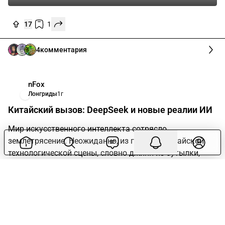
1
20
комментариев
Винсент Крэбб ⭐️
Редакция
2г
Превью Сapes. Замена БГ3, которую мы не
просили, но заслужили
1
5
24
комментария