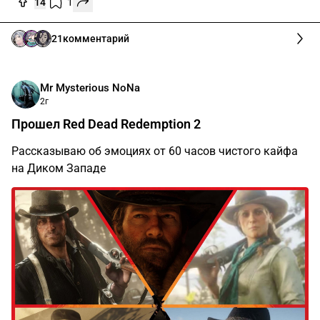
14
1
21
комментарий
Mr Mysterious NoName
2г
Прошел Red Dead Redemption 2