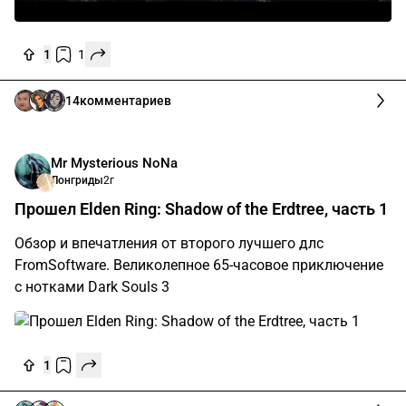
поговорить.
1
1
14
комментариев
Mr Mysterious NoName
Лонгриды
2г