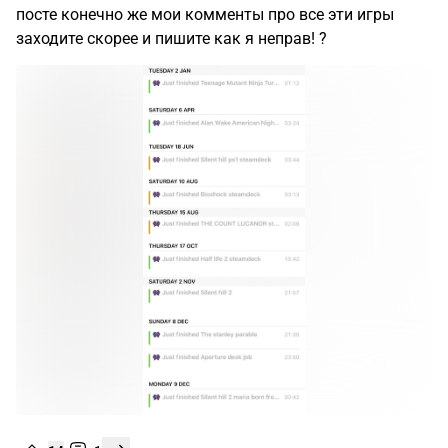
Сколько игр я прошел за 2024 год. Игорь тонет
или есть надежда? И другие камин ауты
Давайте сразу скажу базу. Этот год лучший для меня,
потому что в январе появился он! Да, он! Мой
любимый и единственный стимдек. Лучшая покупка
года. Да что там года — десятилетия! Габен просто
имбу создал. И вот, бросил все свичи и плойки и тока
на деке гонял весь год. И вам советую. Поэтому так
получилось, что все игры за год я на нем и проходил. В
посте конечно же мои комменты про все эти игры
заходите скорее и пишите как я неправ! ?