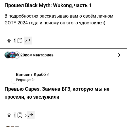
2
1
1
комментарий
Nuhm
Игры
2г
Кратко про Battlefield: Bad Company 2
Battlefield всегда был и является вотчиной
мультиплеерных сражений, однако много о них
рассказать я не смогу, тем более что свой пароль от
сетевой игры в Bad Company 2 я утерял много лет