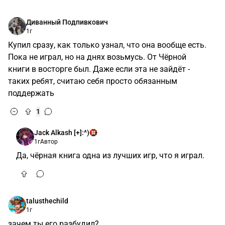
перманентно работало отображение 4:3 и это на
мониторе 16:9 смотрелось странно)
1
42k_hart
1г
иии, и уснул
Плохо что ли? Хорошо! Выспался наверно!)
1
Диванный Подпивкович
1г
Купил сразу, как только узнал, что она вообще есть.
Пока не играл, но на днях возьмусь. От Чёрной
книги в восторге был. Даже если эта не зайдёт -
таких ребят, считаю себя просто обязанным
поддержать