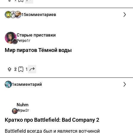
чиле пошел тестить эплвижн. У меня есть квест 2, я
тестил квест 1, квест 3 и еще от валв старый вр, так
что есть с чем сравнить. Под катом мини рассказ с
тезисами. Велкам. Чтобы вы знали, у меня уже больше
10 лет макбук, я тока на нем и работаю. У меня айфон
и айпад. Но это не потому что эплобой (хаха, все так
говорят), а потому что я беру лучшую технику. И у
эпла она лучшая.