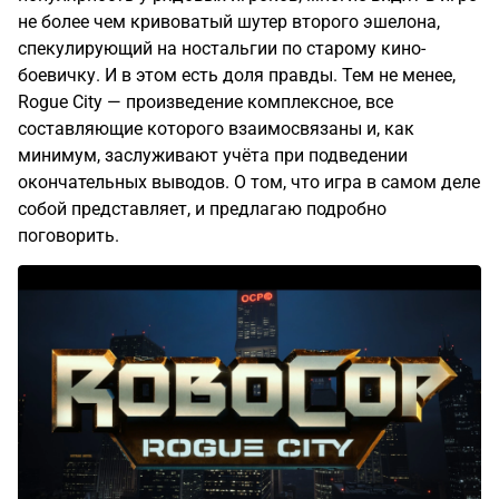
7
комментариев
Nuhm
Лонгриды
2г
Drop it, scum! — большой разговор о Robocop:
Rogue city
Хоть Robocop: Rogue city и сыскал неслыханную
популярность у рядовых игроков, многие видят в игре
не более чем кривоватый шутер второго эшелона,
спекулирующий на ностальгии по старому кино-
боевичку. И в этом есть доля правды. Тем не менее,
Rogue City — произведение комплексное, все
составляющие которого взаимосвязаны и, как
минимум, заслуживают учёта при подведении
окончательных выводов. О том, что игра в самом деле
собой представляет, и предлагаю подробно