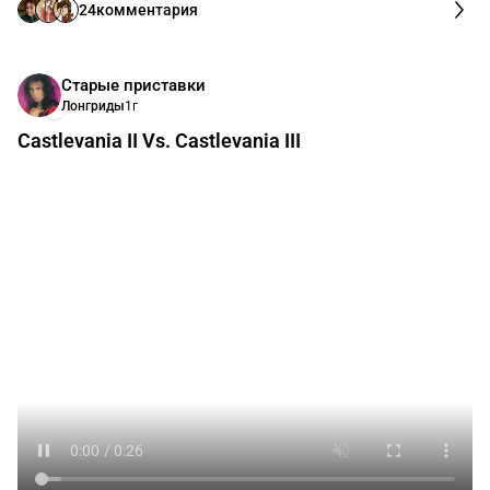
назад и попытки его восстановить успехом не
увенчались — DICE беспощадны к небрежности. Могу
лишь сказать, что интернет-пострелушки в этой части
серии оставили в моей душе значительно больше
приятных воспоминаний, чем пресловутый Battlefield 3,
кажущийся мне садистским пристанищем для веб-
раннеров, чей мозжечок ...
1
2
комментария
Mr Mysterious NoName
Лонгриды
1г
Прошел Black Myth: Wukong, часть 1
В подробностях рассказываю вам о своём личном
GOTY 2024 года и почему он этого удостоился)