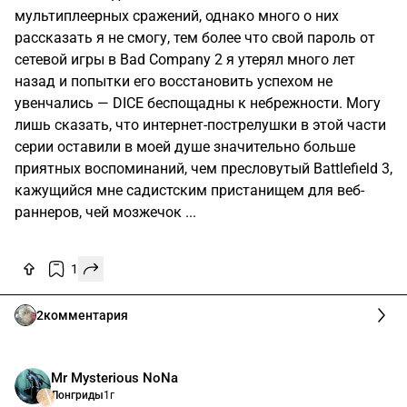
1
15
комментариев
Старые приставки
Ретро
1г
Мир пиратов Тёмной воды