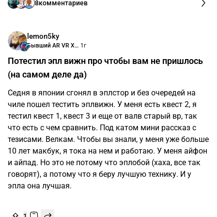
Прошел Elden Ring: Shadow of the Erdtree, часть 1
Обзор и впечатления от второго лучшего длс
FromSoftware. Великолепное 65-часовое приключение
с нотками Dark Souls 3
1
8
комментариев
lemon5ky
Бывший AR VR XR MR
1г
Потестил эпл вижн про чтобы вам не пришлось
(на самом деле да)
Седня в японии сгонял в эплстор и без очередей на