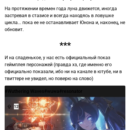
На протяжении времен года луна движется, иногда
застревая в стазисе и всегда находясь в ловушке
цикла... пока ее не останавливает Юнона и, наконец, не
обновит.
***
И на сладенькое, у нас есть официальный показ
геймплея персонажей (правда хз, где именно его
официально показали, ибо ни на канале в ютубе, ни в
твиттере не увидел, но поверю на слово)
#Wuthering Waves
#wuwa
#resonator
12
13
Jack Alkash [+]…