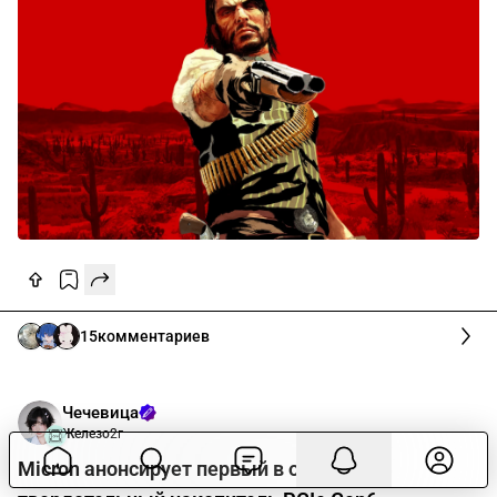
15
комментариев
Чечевица
Железо
2г
Micron анонсирует первый в отрасли