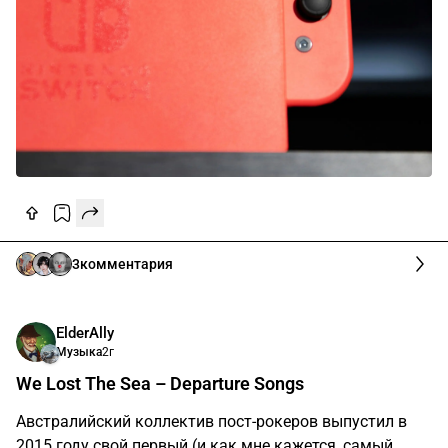
3
комментария
ElderAlly
Музыка
2г
We Lost The Sea – Departure Songs
Австралийский коллектив пост-рокеров выпустил в
2015 году свой первый (и как мне кажется, самый