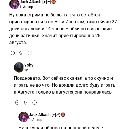
Jack Alkash [+]:^)
1г
Автор
Ну пока стрима не было, так что остаётся
ориентироваться по БП и Ивентам, там сейчас 27
дней осталось и 14 часов + обычно в игре один
день затишья. Значит ориентировочно 28
августа.
Yohy
1г
Поздновато. Вот сейчас скачал, а то скучно и
играть не во что. Но врядли долго буду играть,
а Августа только в августе( она понравилась
Jack Alkash [+]:^)
1г
Автор
Ну текущая обнова на прошлой неделе