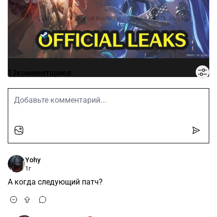
@JackAlkash
Джек из бутылки вылез и пошёл качать эхо.
13
комментариев
Yohy
1г
А когда следующий патч?