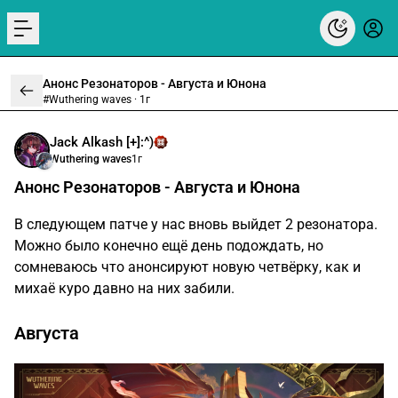
menu
Анонс Резонаторов - Августа и Юнона
#Wuthering waves ·
1г
Jack Alkash [+]:^)
Wuthering waves
1г
Анонс Резонаторов - Августа и Юнона
В следующем патче у нас вновь выйдет 2 резонатора.
Можно было конечно ещё день подождать, но
сомневаюсь что анонсируют новую четвёрку, как и
михаё куро давно на них забили.
Августа