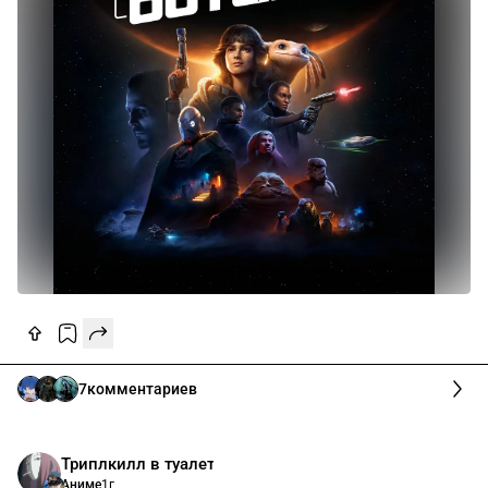
7
комментариев
Триплкилл в туалете 🤔🤙
Аниме
1г